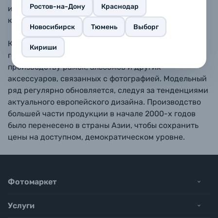
Ростов-на-Дону
Краснодар
или любой другой ровной поверхности,
как горизонтально так и вертикально.
Новосибирск
Тюмень
Выборг
Компания ZEP s.r.l. была основана в Италии в 1988
Кириши
году как небольшое семейное предприятие по
производству рамок, альбомов и других
аксессуаров, связанных с фотографией. Модельный
ряд регулярно обновляется, следуя за тенденциями
актуального европейского дизайна. Производство
большей части продукции в начале 2000-х годов
было перенесено в страны Азии, чтобы сохранить
цены на доступном, демократическом уровне.
Фотомаркет
Услуги