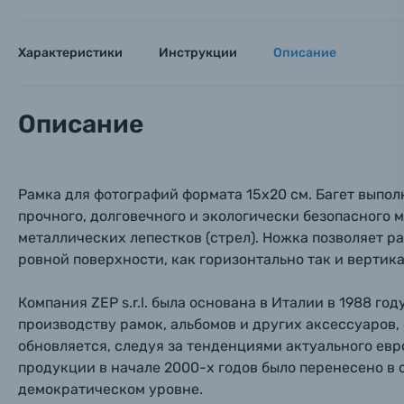
Вами с 9:
Оптические приборы
Номер
Номер
Номер
Характеристики
Инструкции
Описание
Имя*
Электроника
Описание
Ваш в
Ваш в
Ваш в
Номер т
Материалы
Нажимая
Рамка для фотографий формата 15x20 см. Багет выполн
Осветительное оборудование
прочного, долговечного и экологически безопасного 
металлических лепестков (стрел). Ножка позволяет ра
Фоторамки
ровной поверхности, как горизонтально так и вертика
Прик
Прик
Прик
Фотоальбомы
Компания ZEP s.r.l. была основана в Италии в 1988 г
производству рамок, альбомов и других аксессуаров,
Нажи
Нажи
Нажи
обновляется, следуя за тенденциями актуального ев
Книги о фотографии, альбомы известных фот
продукции в начале 2000-х годов было перенесено в 
демократическом уровне.
Солнцезащитные очки