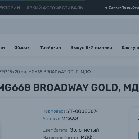
ЕКТОРИЙ
ЯРКИЙ ФОТОФЕСТИВАЛЬ
Санкт-Петербур
ти
Обзоры
Трейд-ин
Выкуп Б/У техники
Как куп
ZEP 15x20 см, MG668 BROADWAY GOLD, МДФ
, MG668 BROADWAY GOLD, М
УТ-00080074
Код товара:
MG668
Артикул:
Золотистый
Цвет багета
МДФ
Материал багета