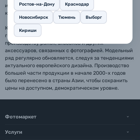
Ростов-на-Дону
Краснодар
или любой другой ровной поверхности,
как горизонтально так и вертикально.
Новосибирск
Тюмень
Выборг
Компания ZEP s.r.l. была основана в Италии в 1988
Кириши
году как небольшое семейное предприятие по
производству рамок, альбомов и других
аксессуаров, связанных с фотографией. Модельный
ряд регулярно обновляется, следуя за тенденциями
актуального европейского дизайна. Производство
большей части продукции в начале 2000-х годов
было перенесено в страны Азии, чтобы сохранить
цены на доступном, демократическом уровне.
Фотомаркет
Услуги