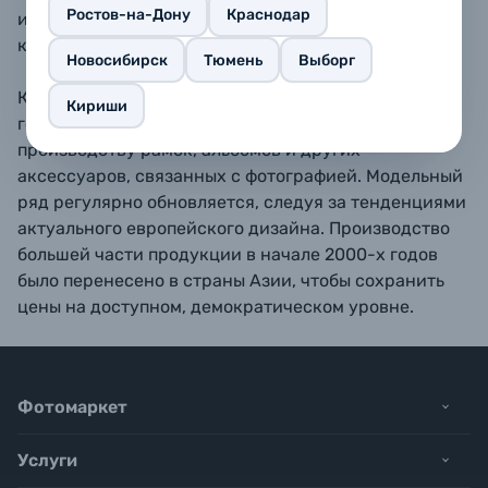
Ростов-на-Дону
Краснодар
или любой другой ровной поверхности,
как горизонтально так и вертикально.
Новосибирск
Тюмень
Выборг
Компания ZEP s.r.l. была основана в Италии в 1988
Кириши
году как небольшое семейное предприятие по
производству рамок, альбомов и других
аксессуаров, связанных с фотографией. Модельный
ряд регулярно обновляется, следуя за тенденциями
актуального европейского дизайна. Производство
большей части продукции в начале 2000-х годов
было перенесено в страны Азии, чтобы сохранить
цены на доступном, демократическом уровне.
Фотомаркет
Услуги