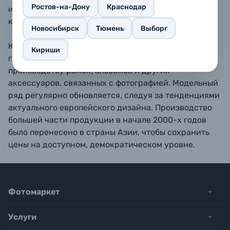
Ростов-на-Дону
Краснодар
или любой другой ровной поверхности,
как горизонтально так и вертикально.
Новосибирск
Тюмень
Выборг
Компания ZEP s.r.l. была основана в Италии в 1988
Кириши
году как небольшое семейное предприятие по
производству рамок, альбомов и других
аксессуаров, связанных с фотографией. Модельный
ряд регулярно обновляется, следуя за тенденциями
актуального европейского дизайна. Производство
большей части продукции в начале 2000-х годов
было перенесено в страны Азии, чтобы сохранить
цены на доступном, демократическом уровне.
Фотомаркет
Услуги