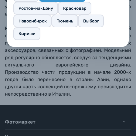
установки на столе или книжной полке как в
Ростов-на-Дону
Краснодар
вертикальном, так и в горизонтальном виде.
Новосибирск
Тюмень
Выборг
Компания ZEP s.r.l. была основана в Италии в 1988
Кириши
году как небольшое семейное предприятие по
производству рамок, альбомов и других
аксессуаров, связанных с фотографией. Модельный
ряд регулярно обновляется, следуя за тенденциями
актуального европейского дизайна.
Производство части продукции в начале 2000-х
годов было перенесено в страны Азии, однако
другая часть коллекций по-прежнему производится
непосредственно в Италии.
Фотомаркет