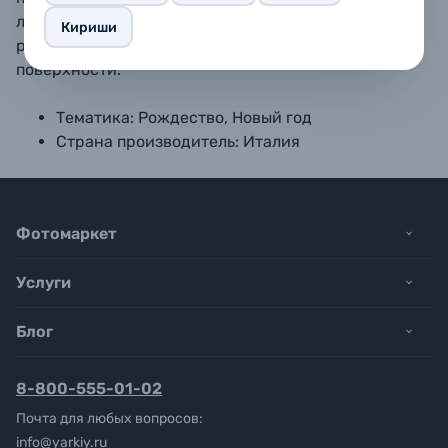
лепестков (стрел). Ножка позволяет разместить
Кириши
рамку на столе, полке или любой другой ровной
поверхности.
Тематика: Рождество, Новый год
Страна производитель: Италия
Фотомаркет
Услуги
Блог
8-800-555-01-02
Почта для любых вопросов:
info@yarkiy.ru