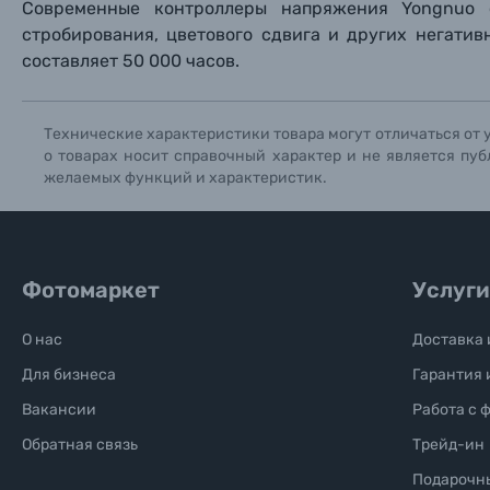
Книги о фотографии, альбомы известных фот
Современные контроллеры напряжения Yongnuo 
стробирования, цветового сдвига и других негати
составляет 50 000 часов.
Солнцезащитные очки
Б/У фототехника (Комиссионные товары)
Технические характеристики товара могут отличаться от 
о товарах носит справочный характер и не является пуб
желаемых функций и характеристик.
Уценённые товары
Фотомаркет
Услуги
О нас
Доставка 
Для бизнеса
Гарантия 
Вакансии
Работа с 
Обратная связь
Трейд-ин
Подарочн