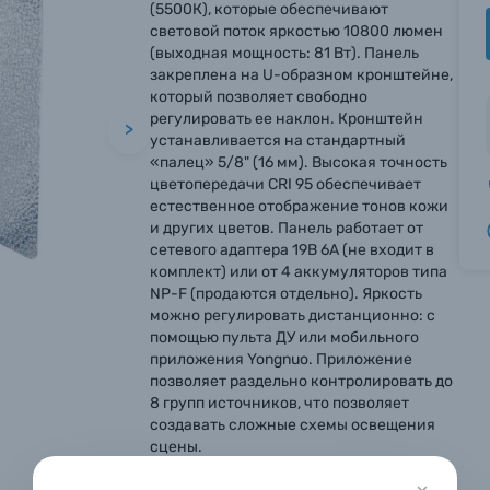
(5500К), которые обеспечивают
световой поток яркостью 10800 люмен
(выходная мощность: 81 Вт). Панель
закреплена на U-образном кронштейне,
который позволяет свободно
регулировать ее наклон. Кронштейн
>
устанавливается на стандартный
«палец» 5/8" (16 мм). Высокая точность
цветопередачи CRI 95 обеспечивает
естественное отображение тонов кожи
и других цветов. Панель работает от
сетевого адаптера 19В 6А (не входит в
комплект) или от 4 аккумуляторов типа
NP-F (продаются отдельно). Яркость
вились вопросы?
вились вопросы?
вились вопросы?
можно регулировать дистанционно: с
помощью пульта ДУ или мобильного
тараемся ответить как можно скорее.
тараемся ответить как можно скорее.
тараемся ответить как можно скорее.
приложения Yongnuo. Приложение
позволяет раздельно контролировать до
8 групп источников, что позволяет
создавать сложные схемы освещения
 Фамилия*
 Фамилия*
 Фамилия*
сцены.
в 1 клик