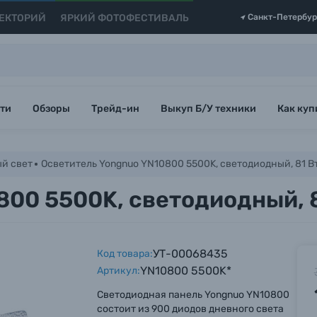
ЕКТОРИЙ
ЯРКИЙ ФОТОФЕСТИВАЛЬ
Санкт-Петербур
ти
Обзоры
Трейд-ин
Выкуп Б/У техники
Как куп
й свет
Осветитель Yongnuo YN10800 5500K, светодиодный, 81 В
800 5500K, светодиодный, 8
УТ-00068435
Код товара:
YN10800 5500K*
Артикул:
Светодиодная панель Yongnuo YN10800
состоит из 900 диодов дневного света