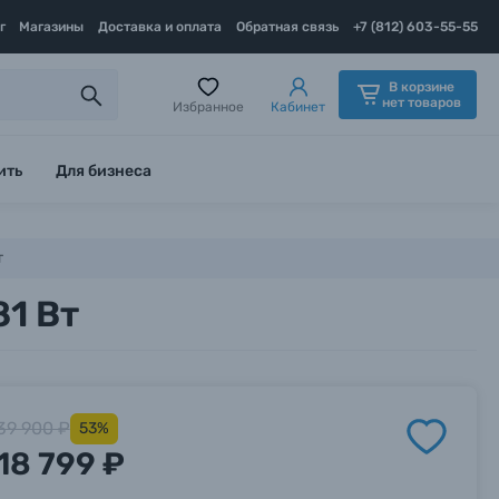
г
Магазины
Доставка и оплата
Обратная связь
+7 (812) 603-55-55
В корзине
нет товаров
Избранное
Кабинет
ить
Для бизнеса
т
1 Вт
39 900 ₽
53%
18 799 ₽