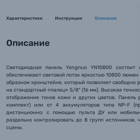
Тема 
Тема 
Тема 
Оставьте
Аксессуары для фото и видеокамер
Характеристики
Инструкции
Описание
Вами с 9:
Оптические приборы
Номер
Номер
Номер
Описание
Имя*
Электроника
Ваш в
Ваш в
Ваш в
Номер т
Светодиодная панель
Yongnuo YN10800 состоит 
Материалы
обеспечивают световой поток яркостью 10800 люмен (
образном кронштейне, который позволяет свободно 
Нажимая
Осветительное оборудование
на стандартный «палец» 5/8" (16 мм). Высокая точно
отображение тонов кожи и других цветов. Панель р
комплект) или от 4 аккумуляторов типа NP-F (п
Фоторамки
дистанционно: с помощью пульта ДУ или мобил
раздельно контролировать до 8 групп источников, 
Прик
Прик
Прик
Фотоальбомы
сцены.
Нажи
Нажи
Нажи