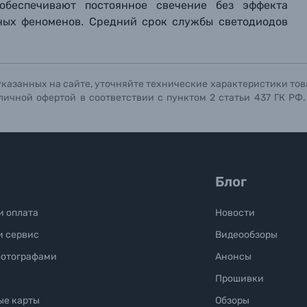
ографов
обеспечивают постоянное свечение без эффекта
вных феноменов. Средний срок службы светодиодов
Отправить вопрос
Отправить вопрос
Отправить вопрос
указанных на сайте, уточняйте технические характеристики тов
личной офертой в соответствии с пунктом 2 статьи 437 ГК РФ
Блог
и оплата
Новости
и сервис
Видеообзоры
фотографами
Анонсы
Прошивки
ые карты
Обзоры