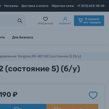
г
Магазины
Доставка и оплата
Обратная связь
+7 (812) 603-55-55
В корзине
нет товаров
Избранное
Кабинет
ить
Для бизнеса
равления Yongnuo RS-801 N2 (состояние 5) (б/у)
(состояние 5) (б/у)
190 ₽