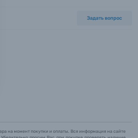
Задать вопрос
ных.
х данных.
х данных.
х данных.
ара на момент покупки и оплаты. Вся информация на сайте
. Убедительно просим Вас при покупке проверять наличие