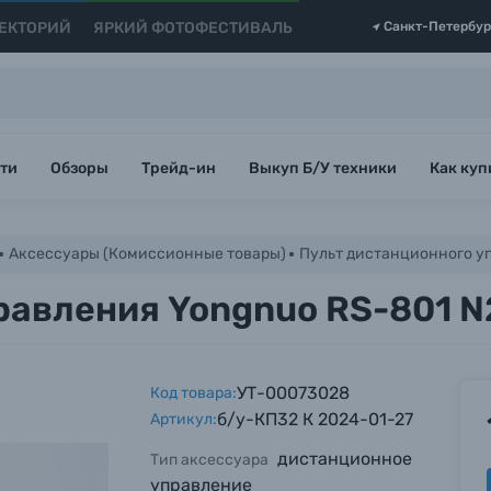
ЕКТОРИЙ
ЯРКИЙ ФОТОФЕСТИВАЛЬ
Санкт-Петербур
ти
Обзоры
Трейд-ин
Выкуп Б/У техники
Как куп
Аксессуары (Комиссионные товары)
Пульт дистанционного уп
авления Yongnuo RS-801 N2 
УТ-00073028
Код товара:
б/у-КП32 К 2024-01-27
Артикул:
дистанционное
Тип аксессуара
управление