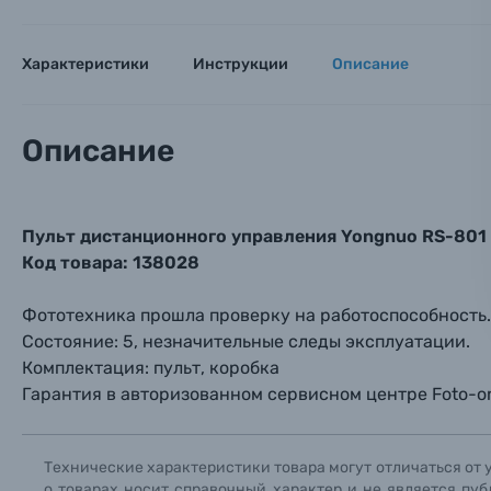
Оптические приборы
Номер
Номер
Номер
Имя*
Характеристики
Инструкции
Описание
Электроника
Ваш в
Ваш в
Ваш в
Номер т
Материалы
Описание
Нажимая
Осветительное оборудование
Пульт дистанционного управления Yongnuo RS-801 
Фоторамки
Код товара: 138028
Прик
Прик
Прик
Фототехника прошла проверку на работоспособность.
Фотоальбомы
Состояние: 5, незначительные следы эксплуатации.
Нажи
Нажи
Нажи
Комплектация: пульт, коробка
Книги о фотографии, альбомы известных фот
Гарантия в авторизованном сервисном центре Fоtо-оn
Солнцезащитные очки
Технические характеристики товара могут отличаться от 
о товарах носит справочный характер и не является пуб