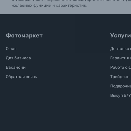
Б/У фототехника (Комиссионные товары)
желаемых функций и характеристик.
Уценённые товары
Фотомаркет
Услуги
О нас
Доставка 
Для бизнеса
Гарантия 
Вакансии
Работа с 
Обратная связь
Трейд-ин
Подарочн
Выкуп Б/У