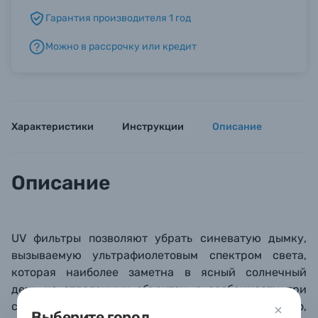
Гарантия производителя 1 год
Б/У фототехника (Комиссионные товары)
Можно в рассрочку или кредит
Уценённые товары
Характеристики
Инструкции
Описание
Описание
UV фильтры позволяют убрать синеватую дымку,
вызываемую ультрафиолетовым спектром света,
которая наиболее заметна в ясный солнечный
день на отдаленных объектах, в особенности при
съемке в горных и морских пейзажей. Кроме того,
Выберите город