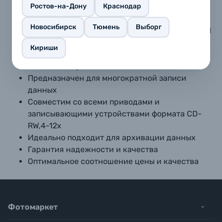
Ростов-на-Дону
Краснодар
Cоответствует мировым стандартам качества
Новосибирск
Тюмень
Выборг
записываемых CD-R:СD-RW Orange Book, Part III
Объем записываемой информации 700 Mb/80
Кириши
мин
Высокая скорость записи 4-12х
Предназначен для многократной записи
данных
Совместим со всеми приводами и
записывающими устройствами формата CD-
RW,4-12x
Идеально подходит для архивации данных
Гарантия надежности и качества
Оптимальное соотношение цены и качества
Фотомаркет