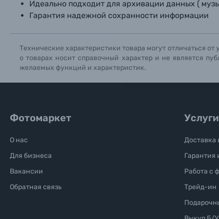
Идеально подходит для архивации данных ( музыка
Солнцезащитные очки
Гарантия надежной сохранности информации
Б/У фототехника (Комиссионные товары)
Технические характеристики товара могут отличаться от 
о товарах носит справочный характер и не является пуб
Уценённые товары
желаемых функций и характеристик.
Фотомаркет
Услуги
О нас
Доставка 
Для бизнеса
Гарантия 
Вакансии
Работа с 
Обратная связь
Трейд-ин
Подарочн
Выкуп Б/У