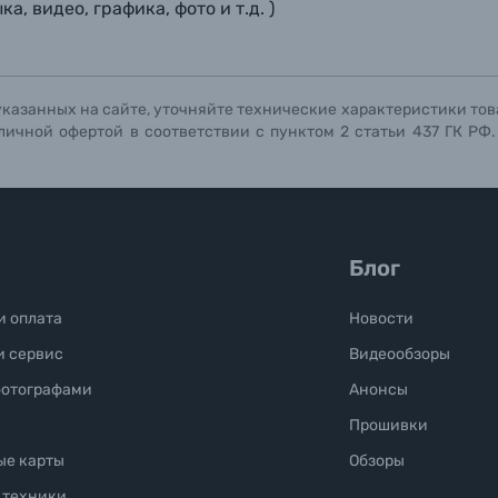
, видео, графика, фото и т.д. )
Отправить вопрос
Отправить вопрос
Отправить вопрос
указанных на сайте, уточняйте технические характеристики тов
личной офертой в соответствии с пунктом 2 статьи 437 ГК РФ
Блог
и оплата
Новости
и сервис
Видеообзоры
фотографами
Анонсы
Прошивки
ые карты
Обзоры
 техники