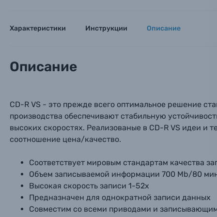
Оставьте
Аксессуары для фото и видеокамер
Вами с 9:
Характеристики
Инструкции
Описание
Оптические приборы
Номер
Номер
Номер
Имя*
Электроника
Описание
Ваш в
Ваш в
Ваш в
Номер т
Материалы
СD-R VS - это прежде всего оптимальное решение ст
Нажимая
производства обеспечивают стабильную устойчивост
Осветительное оборудование
высоких скоростях. Реализованые в CD-R VS идеи и 
соотношение цена/качество.
Фоторамки
Cоответствует мировым стандартам качества з
Прик
Прик
Прик
Фотоальбомы
Объем записываемой информации 700 Mb/80 ми
Высокая скорость записи 1-52х
Нажи
Нажи
Нажи
Предназначен для однократной записи данных
Книги о фотографии, альбомы известных фот
Совместим со всеми приводами и записывающи