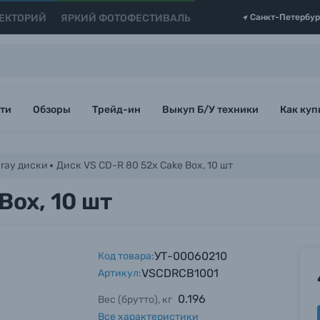
ЕКТОРИЙ
ЯРКИЙ ФОТОФЕСТИВАЛЬ
Санкт-Петербур
ти
Обзоры
Трейд-ин
Выкуп Б/У техники
Как куп
-ray диски
Диск VS CD-R 80 52x Cake Box, 10 шт
Box, 10 шт
УТ-00060210
Код товара:
VSCDRCB1001
Артикул:
0.196
Вес (брутто), кг
Все характеристики