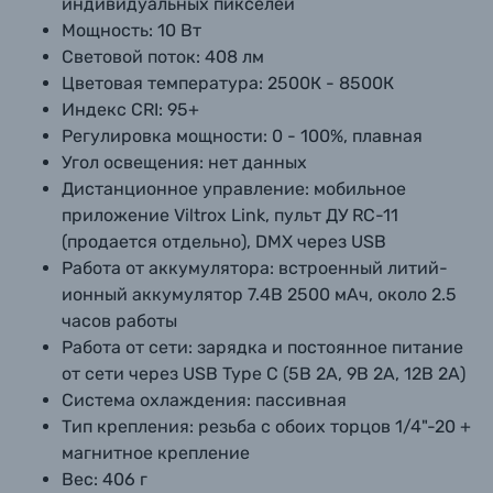
индивидуальных пикселей
Мощность:
10 Вт
Световой поток:
408 лм
Цветовая температура:
2500К - 8500К
Индекс CRI:
95+
Регулировка мощности:
0 - 100%, плавная
Угол освещения:
нет данных
Дистанционное управление:
мобильное
приложение Viltrox Link, пульт ДУ RC-11
(продается отдельно), DMX через USB
Работа от аккумулятора:
встроенный литий-
ионный аккумулятор 7.4В 2500 мАч, около 2.5
часов работы
Работа от сети:
зарядка и постоянное питание
от сети через USB Type C (5В 2А, 9В 2А, 12В 2А)
Система охлаждения:
пассивная
Тип крепления:
резьба с обоих торцов 1/4"-20 +
магнитное крепление
Вес:
406 г