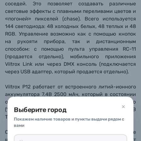
соседей. Это позволяет создавать различные
световые эффекты с плавными переливами цветов и
«погоней»
пикселей
(chase). Всего используется
144 светодиода: 48 холодных белых, 48 теплых и 48
RGB. Управление возможно как с помощью кнопок
на рукояти прибора, так и дистанционным
способом: с помощью пульта управления RC-11
(продается отдельно), мобильного приложения
Viltrox Link или через DMX консоль (подключается
через USB адаптер, который продается отдельно).
Viltrox P12
работает от встроенного литий-ионного
аккумулятора 7.4В 2500 мАч, который в состоянии
обеспечить до 2.5 часов работы с полной мощностью
Выберите город
(10 Вт). Возможно постоянное питание через USB
Type C порт.
Покажем наличие товаров и пункты выдачи рядом с
вами
С обоих торцов осветителя имеются стандартные
штативные гнезда 1/4"-20, что позволяет