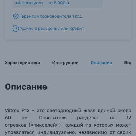
в
4
магазинах
от 5 000 р
Гарантия производителя 1 год
Б/У фототехника (Комиссионные товары)
Можно в рассрочку или кредит
Уценённые товары
Характеристики
Инструкции
Описание
Виде
Описание
Viltrox P12 – это с
ветодиодный жезл длиной около
60 см. Осветите
ль разделен на 12
отрезков
(«пикселей»), каждый из которых может
управляться индивидуально, независимо от своих