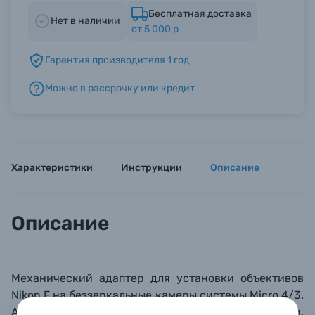
Бесплатная доставка
Нет в наличии
от 5 000 р
Б/У фототехника (Комиссионные товары)
Гарантия производителя 1 год
Уценённые товары
Можно в рассрочку или кредит
Характеристики
Инструкции
Описание
Описание
Механический адаптер для установки объективов
Nikon F на беззеркальные камеры системы Micro 4/3.
Адаптер оснащен концентрирующими линзами,