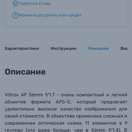
Гарантия 2 года
Можно в рассрочку или кредит
Б/У фототехника (Комиссионные товары)
Уценённые товары
Характеристики
Инструкции
Описание
Виде
Описание
Viltrox AF 56mm f/1.7 –
очень компактный и легкий
объектив формата APS-C, который предлагает
удивительно высокое качество изображения для
своей стоимости. В объективе применена сложная и
современная оптическая схема: 11 элементов в 9
группах (это даже больше, чем в
56mm f/1.4
). В