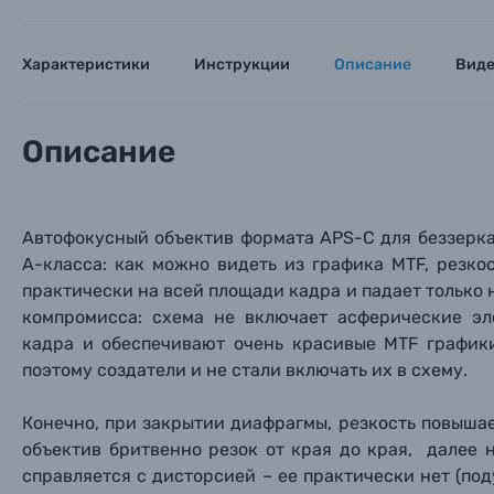
Цифровые фотоаппараты
Характеристики
Инструкции
Описание
Вид
Пленочные фотоаппараты
Фотокамеры моментальной печати
Описание
Поя
Поя
Поя
Мы пос
Мы пос
Мы пос
Видеокамеры
Автофокусный объектив формата APS-C
для беззерк
A-класса: как можно видеть из графика MTF, резко
Объективы для фотоаппаратов
Имя и
Имя и
Имя и
практически на всей площади кадра и падает только н
компромисса: схема не включает асферические эл
Заказ 
Вспышки для фотоаппаратов
кадра и обеспечивают очень красивые MTF графики
Тема 
Тема 
Тема 
поэтому создатели и не стали включать их в схему.
Оставьте
Аксессуары для фото и видеокамер
Вами с 9:
Конечно, при закрытии диафрагмы, резкость повышаетс
объектив бритвенно резок от края до края, далее 
Оптические приборы
Номер
Номер
Номер
справляется с дисторсией – ее практически нет (поду
Имя*