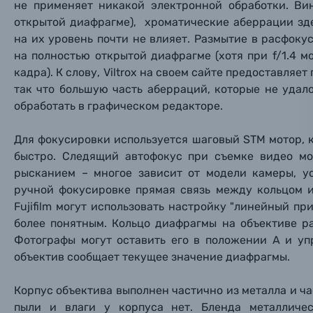
не применяет никакой электронной обработки. Вин
Электроника
открытой диафрагме), хроматические аберрации зд
на их уровень почти не влияет. Размытие в расфоку
Ваш в
Ваш в
Ваш в
Номер т
Материалы
на полностью открытой диафрагме (хотя при f/1.4 
кадра). К слову, Viltrox на своем сайте предоставляе
Нажимая
так что большую часть аберраций, которые не удал
Осветительное оборудование
обработать в графическом редакторе.
Фоторамки
Для фокусировки используется шаговый STM мотор, 
быстро. Следящий автофокус при съемке видео м
Прик
Прик
Прик
рысканием – многое зависит от модели камеры, у
Фотоальбомы
ручной фокусировке прямая связь между кольцом и
Нажи
Нажи
Нажи
Fujifilm могут использовать настройку "линейный п
Книги о фотографии, альбомы известных фот
более понятным. Кольцо диафрагмы на объективе ра
Фотографы могут оставить его в положении А и уп
Солнцезащитные очки
объектив сообщает текущее значение диафрагмы.
Корпус объектива выполнен частично из металла и ча
Б/У фототехника (Комиссионные товары)
пыли и влаги у корпуса нет. Бленда металличес