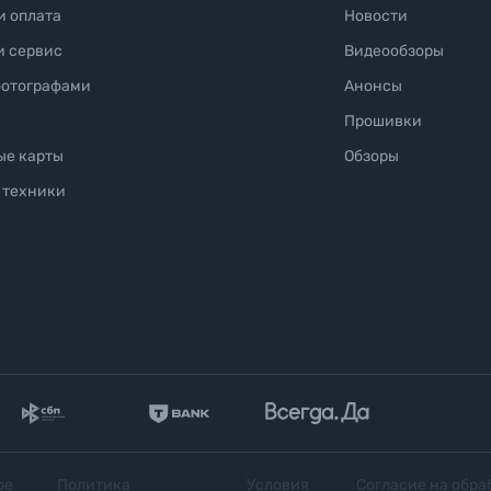
и оплата
Новости
и сервис
Видеообзоры
фотографами
Анонсы
Прошивки
ые карты
Обзоры
 техники
ое
Политика
Условия
Согласие на обра