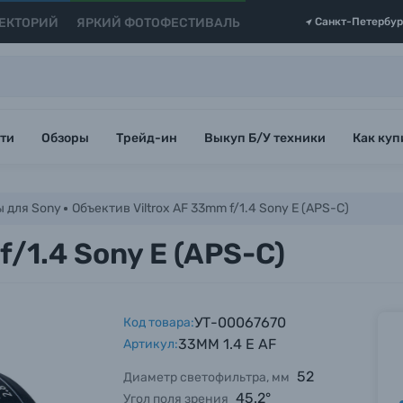
ЕКТОРИЙ
ЯРКИЙ ФОТОФЕСТИВАЛЬ
Санкт-Петербур
ти
Обзоры
Трейд-ин
Выкуп Б/У техники
Как куп
 для Sony
Объектив Viltrox AF 33mm f/1.4 Sony E (APS-C)
f/1.4 Sony E (APS-C)
УТ-00067670
Код товара:
33MM 1.4 E AF
Артикул:
52
Диаметр светофильтра, мм
45.2°
Угол поля зрения