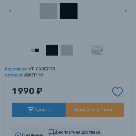
Ваш вопрос*
Ваш вопрос*
Ваш вопрос*
Оптические приборы
<
>
Электроника
Материалы
Осветительное оборудование
Прикрепить файл
Прикрепить файл
Прикрепить файл
Код товара:
УТ-00057178
Нажимая кнопку «
Нажимая кнопку «
Нажимая кнопку «
Отправить вопрос
Отправить вопрос
Отправить вопрос
» я даю: Согласие
» я даю: Согласие
» я даю: Согласие
Артикул:
VBRTP1191
Фоторамки
на
на
на
обработку персональных данных.
обработку персональных данных.
обработку персональных данных.
1 990 ₽
Фотоальбомы
Отправить вопрос
Отправить вопрос
Отправить вопрос
Купить
Заказать в 1 клик
Книги о фотографии, альбомы известных
фотографов
Бесплатная доставка
В наличии
Солнцезащитные очки