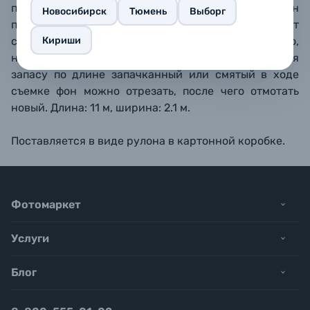
преимуществом бумажного фона является то, что он
Новосибирск
Тюмень
Выборг
практически не имеет текстуры, также отсутствуют
Кириши
складки или замятия, свет ложится равномерно,
ничто не отвлекает от объекта съемки. Благодаря
запасу по длине запачканный или смятый в ходе
съемке фон можно отрезать, после чего отмотать
новый. Длина: 11 м, ширина: 2.1 м.
Поставляется в виде рулона в картонной коробке.
Фотомаркет
Услуги
Блог