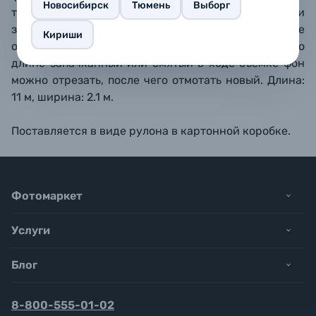
Новосибирск
Тюмень
Выборг
текстуры, также отсутствуют складки или
замятия, свет ложится равномерно, ничто не
Кириши
отвлекает от объекта съемки. Благодаря запасу по
длине запачканный или смятый в ходе съемке фон
можно отрезать, после чего отмотать новый. Длина:
11
м, ширина: 2.1
м.
Поставляется в виде рулона в картонной коробке.
Фотомаркет
Услуги
Блог
8-800-555-01-02