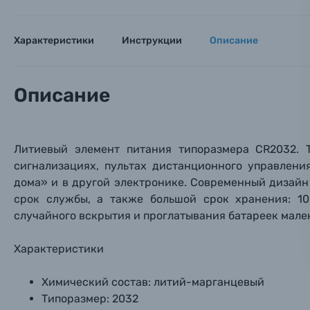
Тема 
Тема 
Тема 
Оставьте
Аксессуары для фото и видеокамер
Вами с 9:
Характеристики
Инструкции
Описание
Оптические приборы
Номер
Номер
Номер
Имя*
Описание
Электроника
Ваш в
Ваш в
Ваш в
Номер т
Материалы
Литиевый элемент питания типоразмера CR2032
. 
сигнализациях, пультах дистанционного управлени
Нажимая
дома» и в другой электронике. Современный дизайн
Осветительное оборудование
срок службы, а также большой срок хранения: 1
случайного вскрытия и проглатывания батареек мале
Фоторамки
Характеристики
Прик
Прик
Прик
Фотоальбомы
Химический состав: литий-марганцевый
Нажи
Нажи
Нажи
Типоразмер: 2032
Книги о фотографии, альбомы известных фот