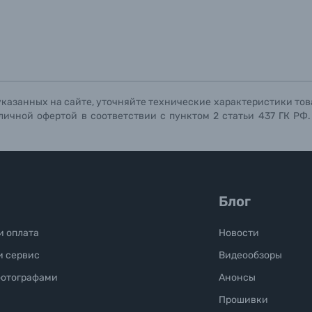
Отправить вопрос
Отправить вопрос
Отправить вопрос
указанных на сайте, уточняйте технические характеристики тов
личной офертой в соответствии с пунктом 2 статьи 437 ГК РФ
Блог
и оплата
Новости
и сервис
Видеообзоры
фотографами
Анонсы
Прошивки