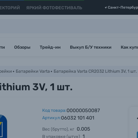
ЕКТОРИЙ
ЯРКИЙ ФОТОФЕСТИВАЛЬ
Санкт-Петербур
ти
Обзоры
Трейд-ин
Выкуп Б/У техники
Как куп
рейки
Батарейки Varta
Батарейка Varta CR2032 Lithium 3V, 1 шт.
thium 3V, 1 шт.
00000050087
Код товара:
06032 101 401
Артикул:
0.005
Вес (брутто), кг
1
В упаковке (штук)