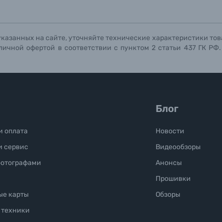
Отправить вопрос
Отправить вопрос
Отправить вопрос
указанных на сайте, уточняйте технические характеристики тов
личной офертой в соответствии с пунктом 2 статьи 437 ГК РФ
Блог
и оплата
Новости
и сервис
Видеообзоры
фотографами
Анонсы
Прошивки
ые карты
Обзоры
 техники