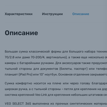
Аксессуары для фото и видеокамер
Вами с 9:
Характеристики
Оптические приборы
Инструкции
Описание
Номер
Номер
Номер
Имя*
Электроника
Описание
Ваш в
Ваш в
Ваш в
Номер т
Материалы
Нажимая
Большая сумка классической формы для большого набора техник
Осветительное оборудование
70/2.8 или даже 70-200/4, вертикально), а также еще несколько
камеры с батарейными ручками. Для аксессуаров также предусмо
Фоторамки
тыльной стороны для документов (билеты, паспорт) или телеф
планшет (iPad Pro) или 13" ноутбук. Основное отделение закрывае
Прик
Прик
Прик
Фотоальбомы
Сумка комфортно носится на плече или через голову благодар
широкая ручка, а с тыльной стороны – петля для крепления на до
Нажи
Нажи
Нажи
система креплений Veo Link для крепления небольших штативов сер
Книги о фотографии, альбомы известных фот
VEO SELECT 36S выполнена из прочных синтетических материал