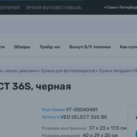
ЕКТОРИЙ
ЯРКИЙ ФОТОФЕСТИВАЛЬ
Санкт-Петербур
ти
Обзоры
Трейд-ин
Выкуп Б/У техники
Как куп
и, чехлы, рюкзаки
Сумки для фотоаппаратов
Сумка Vanguard V
CT 36S, черная
УТ-00040481
Код товара:
VEO SELECT 36S BK
Артикул:
37 х 23 х 17.5 см
Размеры внутренние
40 х 29 х 25 см
Размеры внешние