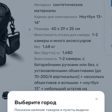
синтетические
Материал
материалы
Ноутбук 13-
Карман для электроники
14"
40 х 29 х 25 см
Размеры
>
1-2
Вместимость отсека для камеры
камеры и много аксессуаров
1.68 кг
Вес
1.680
Вес (брутто), кг
вились вопросы?
вились вопросы?
вились вопросы?
1-2 камеры, с
Вместимость
батарейными ручками или без, с
тараемся ответить как можно скорее.
тараемся ответить как можно скорее.
тараемся ответить как можно скорее.
установленными объективами (до
70-200/4 вертикально) + несколько
объективов и вспышек + ноутбук
 Фамилия*
 Фамилия*
 Фамилия*
13" + небольшой штатив на
внешнем креплении
в 1 клик
Все характеристики
Выберите город
вопроса*
вопроса*
вопроса*
 Ваш номер телефона для оформления заказа и мы свяже
Покажем наличие товаров и пункты выдачи