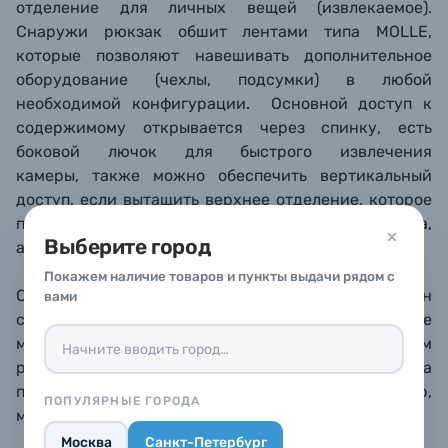
отделение для личных вещей (извлекаемое).
Снаружи рюкзак обшит лентами типа MOLLE,
которые позволяют навешивать дополнительное
оборудование (чехлы, подсумки) в любой
необходимой конфигурации. Основной доступ к
содержимому открывается через спинку, есть
боковой лючок для быстрого извлечения
камеры, также можно обеспечить вертикальный
доступ, если вытащить верхнее отделение, которое
предназначается для личных вещей (еда, одежда,
Выберите город
аксессуары).
Покажем наличие товаров и пункты выдачи рядом с
Спереди предусмотрен широкий и плоский карман
вами
с органайзером для документов и бумаг, туда же
можно положить планшет. В широком поясном
ремне также сделаны карманы на молнии, куда
поместится небольшой телефон или, например,
ПОПУЛЯРНЫЕ ГОРОДА
мультитул.
Москва
Санкт-Петербург