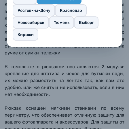
Комфорт ношения обеспечивается благодаря
Ростов-на-Дону
Краснодар
анатомической спинке со мягкими подушками для
лопаток и поясницы, а также с вентиляционными
Новосибирск
Тюмень
Выборг
каналами. Лямки со вспененным уплотнителем
ложатся на плечи мягко, есть регулируемая по
Кириши
высоте нагрудная стяжка. Также имеется верхняя
ручка и петля на спинке для крепления рюкзака на
ручке от сумки-тележки.
В комплекте с рюкзаком поставляются 2 модуля:
крепление для штатива и чехол для бутылки воды,
их можно разместить на лентах так, как вам это
удобно, или же снять и не использовать, если в них
нет необходимости.
Рюкзак оснащен мягкими стенками по всему
периметру, что обеспечивает отличную защиту для
вашего фотоаппарата и аксессуаров. Для защиты от
дождя имеется водонепроницаемый чехол.