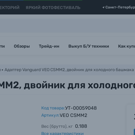
ЕКТОРИЙ
ЯРКИЙ ФОТОФЕСТИВАЛЬ
Санкт-Петербур
ти
Обзоры
Трейд-ин
Выкуп Б/У техники
Как куп
и
Адаптер Vanguard VEO CSMM2, двойник для холодного башмака
MM2, двойник для холодног
УТ-00059048
Код товара:
VEO CSMM2
Артикул:
0.188
Вес (брутто), кг
Все характеристики