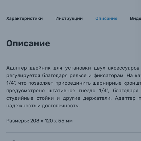
Оптические приборы
Номер
Номер
Номер
Имя*
Характеристики
Инструкции
Описание
Вид
Электроника
Ваш в
Ваш в
Ваш в
Номер т
Описание
Материалы
Нажимая
Осветительное оборудование
Адаптер-двойник для установки двух аксессуаров
регулируется благодаря р
ельсе
и фиксаторам
. На к
Фоторамки
1/4", что позволяет присоединить шарнирные
кроншт
предусмотрено штативное гнездо 1/4", благодар
Прик
Прик
Прик
Фотоальбомы
студийные стойки и другие держатели. Адаптер п
надежность и долговечность.
Нажи
Нажи
Нажи
Книги о фотографии, альбомы известных фот
Размеры: 208 х 120 х 55 мм
Солнцезащитные очки