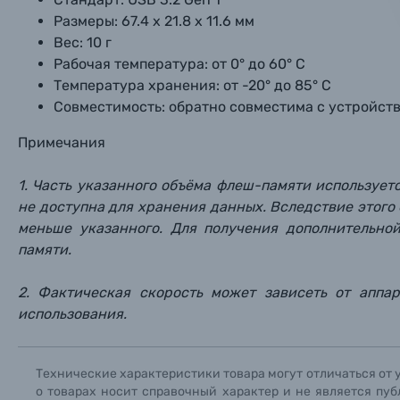
Размеры: 67.4 х 21.8 х 11.6 мм
Фоторамки
Вес: 10 г
Рабочая температура: от 0° до 60° С
Прик
Прик
Прик
Температура хранения: от -20° до 85° С
Фотоальбомы
Совместимость: обратно совместима с устройств
Нажи
Нажи
Нажи
Книги о фотографии, альбомы известных фот
Примечания
1. Часть указанного объёма флеш-памяти используе
Солнцезащитные очки
не доступна для хранения данных. Вследствие этог
меньше указанного. Для получения дополнительно
Б/У фототехника (Комиссионные товары)
памяти.
Уценённые товары
2. Фактическая скорость может зависеть от аппа
использования.
Технические характеристики товара могут отличаться от 
о товарах носит справочный характер и не является пуб