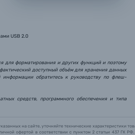
Оформить заказ
репить файл
репить файл
репить файл
ами USB 2.0
мая кнопку «
мая кнопку «
мая кнопку «
Отправить вопрос
Отправить вопрос
Отправить вопрос
» я даю: Согласие на
» я даю: Согласие на
» я даю: Согласие на
обработку персональны
обработку персональны
обработку персональны
ографов
Отправить вопрос
Отправить вопрос
Отправить вопрос
тся для форматирования и других функций и поэтому
о фактический доступный объём для хранения данных
й информации обратитесь к руководству по флеш-
ратных средств, программного обеспечения и типа
указанных на сайте, уточняйте технические характеристики тов
личной офертой в соответствии с пунктом 2 статьи 437 ГК РФ