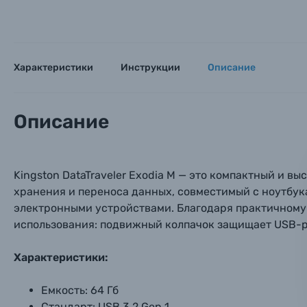
Мы пос
Мы пос
Мы пос
Видеокамеры
Объективы для фотоаппаратов
Характеристики
Инструкции
Описание
Имя и
Имя и
Имя и
Заказ 
Вспышки для фотоаппаратов
Тема 
Тема 
Тема 
Описание
Оставьте
Аксессуары для фото и видеокамер
Вами с 9:
Kingston DataTraveler Exodia M — это компактный и в
Оптические приборы
Номер
Номер
Номер
хранения и переноса данных, совместимый с ноутбук
Имя*
электронными устройствами. Благодаря практичному
Электроника
использования: подвижный колпачок защищает USB-ра
Ваш в
Ваш в
Ваш в
Номер т
Материалы
Характеристики:
Нажимая
Емкость: 64 Гб
Осветительное оборудование
Стандарт: USB 3.2 Gen 1