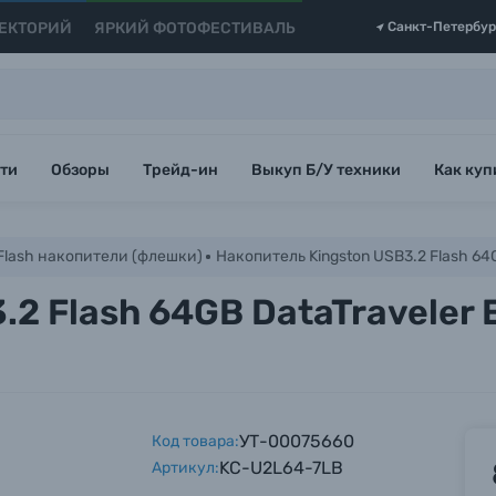
ЕКТОРИЙ
ЯРКИЙ ФОТОФЕСТИВАЛЬ
Санкт-Петербур
ти
Обзоры
Трейд-ин
Выкуп Б/У техники
Как куп
Flash накопители (флешки)
Накопитель Kingston USB3.2 Flash 64G
2 Flash 64GB DataTraveler E
УТ-00075660
Код товара:
KC-U2L64-7LB
Артикул: