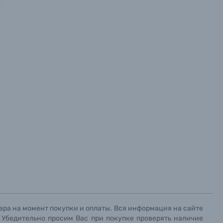
х данных.
х данных.
х данных.
ара на момент покупки и оплаты. Вся информация на сайте
. Убедительно просим Вас при покупке проверять наличие