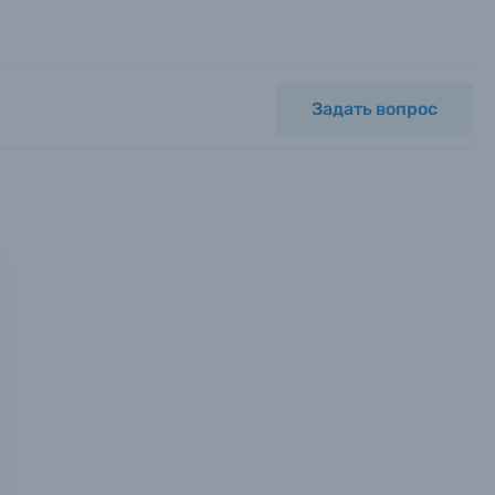
Задать вопрос
мся с
ных.