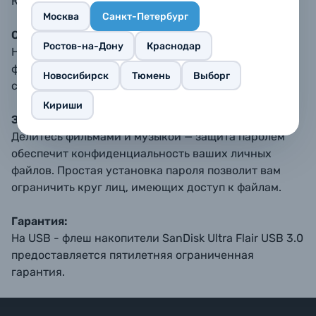
Копируйте файлы быстрее, чем с обычным USB 2.0
Москва
Санкт-Петербург
Стиль и прочность:
Ростов-на-Дону
Краснодар
Надежный и изящный металлический корпус USB -
флеш накопителя SanDisk Ultra Flair USB 3.0
Новосибирск
Тюмень
Выборг
способен выдержать неожиданные удары.
Кириши
Защита файлов паролем:
Делитесь фильмами и музыкой — защита паролем
обеспечит конфиденциальность ваших личных
файлов. Простая установка пароля позволит вам
ограничить круг лиц, имеющих доступ к файлам.
Гарантия:
На USB - флеш накопители SanDisk Ultra Flair USB 3.0
предоставляется пятилетняя ограниченная
гарантия.