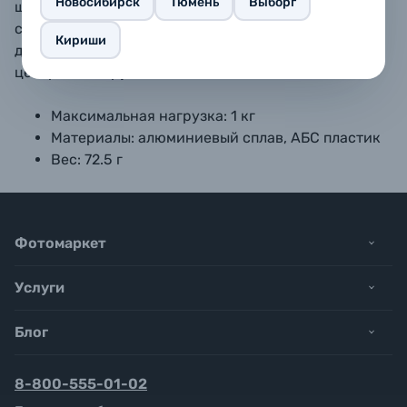
Новосибирск
Тюмень
Выборг
штативные площадки для камер. Каждый шар
свободно вращается на 360° и наклоняется в
Кириши
диапазоне +/- 90°. Оба шара запираются одной
центральной рукояткой.
Максимальная нагрузка: 1 кг
Материалы: алюминиевый сплав, АБС пластик
Вес: 72.5 г
Фотомаркет
Услуги
Блог
8-800-555-01-02