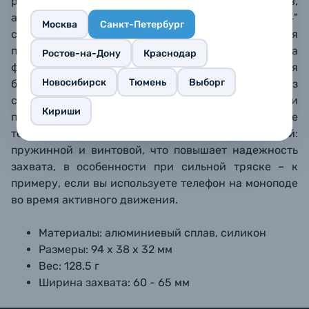
располагаются холодные башмаки для аксессуаров,
а внизу и с тыльной стороны – резьбовые гнезда 1/4"
Москва
Санкт-Петербург
с отверстиями под боковые шпильки. Нижняя
площадка выполнена в форме ласточкиного хвоста
Ростов-на-Дону
Краснодар
формата Arca Swiss, а также подходит для
Новосибирск
Тюмень
Выборг
быстросъемных креплений Uka. Подушечки из
силикона обеспечивают надежный захват и
Кириши
предотвращают появление царапин на корпусе
телефона. Зажим обладает двойной фиксацией:
пружинной и винтовой, что повышает надежность
захвата, в особенности при сильной тряске – к
примеру, если вы используете телефон на моноподе
во время активного движения.
Материалы: алюминиевый сплав, силикон
Размеры: 94 х 38 х 32 мм
Вес: 128.5 г
Ширина захвата: 60 - 65 мм