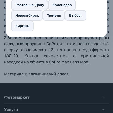
защиту и возможность установки аксессуаров:
Ростов-на-Дону
Краснодар
сверху и сбоку расположено 2 холодных башмака
для таких принадлежностей как, например,
Новосибирск
Тюмень
Выборг
небольшой
светодиодный осветитель и микрофон.
В
комплекте идет съемный адаптер для
Кириши
оригинального микрофонного адаптера
GoPro Pro
3.5mm Mic A
dapter.
В нижней части предусмотрены
складные проушины GoPro и штативное гнездо 1/4",
с
верху также имеются 2 штативных гнезда формата
1/4"-20. Клетка совместима с оригинальной
насадкой на объектив GoPro
Max Lens Mod.
Материалы: алюминиевый сплав.
Фотомаркет
Услуги