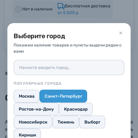
Бесплатная доставка
Нет в наличии
от 5 000 р
Б/У фототехника (Комиссионные товары)
Гарантия производителя 1 год
Уценённые товары
Выберите город
Можно в рассрочку или кредит
Покажем наличие товаров и пункты выдачи рядом с
вами
Характеристики
Инструкции
Описание
ПОПУЛЯРНЫЕ ГОРОДА
Описание
Москва
Санкт-Петербург
Ростов-на-Дону
Краснодар
Адаптер-держатель с тремя креплениями типа
Новосибирск
Тюмень
Выборг
холодный башмак позволит компактно разместить
Кириши
сразу несколько дополнительных устройств для