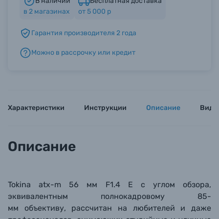
В наличии
Бесплатная доставка
в
2
магазинах
от 5 000 р
Б/У фототехника (Комиссионные товары)
Гарантия производителя 2 года
Можно в рассрочку или кредит
Уценённые товары
Характеристики
Инструкции
Описание
Виде
Описание
Tokina atx-m 56 мм F1.4 E с углом обзора,
эквивалентным полнокадровому 85-
мм
объективу,
рассчитан на любителей и даже