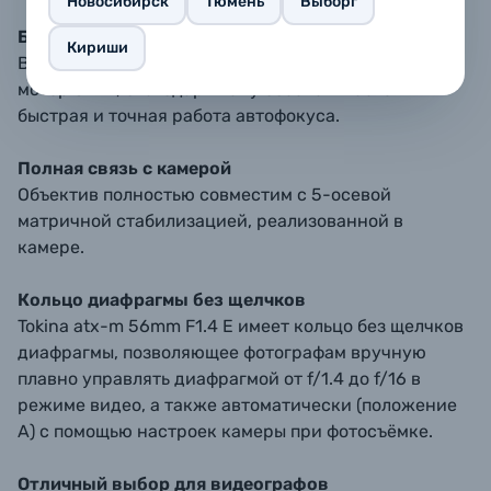
Новосибирск
Тюмень
Выборг
Быстрый и тихий автофокус
Кириши
В объективе Tokina atx-m 56mm F1.4 E используется
мотор ST-M, благодаря чему обеспечивается
быстрая и точная работа автофокуса.
Полная связь с камерой
Объектив полностью совместим с 5-осевой
матричной стабилизацией, реализованной в
камере.
Кольцо диафрагмы без щелчков
Tokina atx-m 56mm F1.4 E имеет кольцо без щелчков
диафрагмы, позволяющее фотографам вручную
плавно управлять диафрагмой от f/1.4 до f/16 в
режиме видео, а также автоматически (положение
A) с помощью настроек камеры при фотосъёмке.
Отличный выбор для видеографов