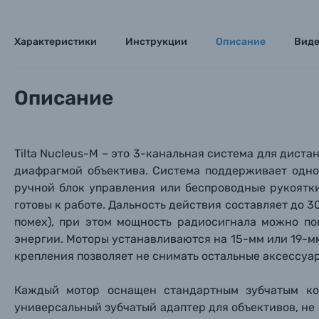
Характеристики
Инструкции
Описание
Вид
Описание
Tilta Nucleus-M – это 3-канальная система для дист
Каталог товаров
диафрагмой объектива. Система поддерживает одно
ручной блок управления или беспроводные рукоятк
Цифровые фотоаппараты
готовы к работе. Дальность действия составляет до 3
помех
), при этом мощность радиосигнала можно по
Пленочные фотоаппараты
энергии. Моторы устанавливаются на 15-мм или 19-
крепления позволяет не снимать остальные аксессуа
Фотокамеры моментальной печати
Поя
Поя
Поя
Каждый мотор оснащен стандартным зубчатым кол
универсальный зубчатый адаптер для объективов, н
Мы пос
Мы пос
Мы пос
Видеокамеры