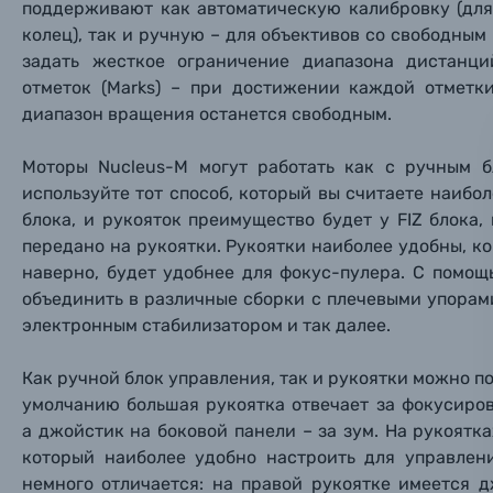
поддерживают как автоматическую калибровку (дл
колец
), так и ручную – для объективов со свободны
Объективы для фотоаппаратов
задать жесткое ограничение диапазона дистанц
Имя и
Имя и
Имя и
отметок (Marks) – при достижении каждой отметки
Заказ 
диапазон вращения останется свободным
.
Вспышки для фотоаппаратов
Тема 
Тема 
Тема 
Моторы Nucleus-M могут работать как с ручным 
Оставьте
Аксессуары для фото и видеокамер
используйте тот способ, который вы считаете наиб
Вами с 9:
блока, и рукояток преимущество будет у FIZ блока
Оптические приборы
передано на рукоятки. Рукоятки наиболее удобны, ко
Номер
Номер
Номер
наверно, будет удобнее для фокус-пулера. С помо
Имя*
объединить в различные сборки с плечевыми упорам
Электроника
электронным стабилизатором и так далее.
Ваш в
Ваш в
Ваш в
Номер т
Материалы
Как ручной блок управления, так и рукоятки можно по
умолчанию большая рукоятка отвечает за фокусиров
Нажимая
а джойстик на боковой панели – за зум. На рукоятк
Осветительное оборудование
который наиболее удобно настроить для управлен
немного отличается: на правой рукоятке имеется 