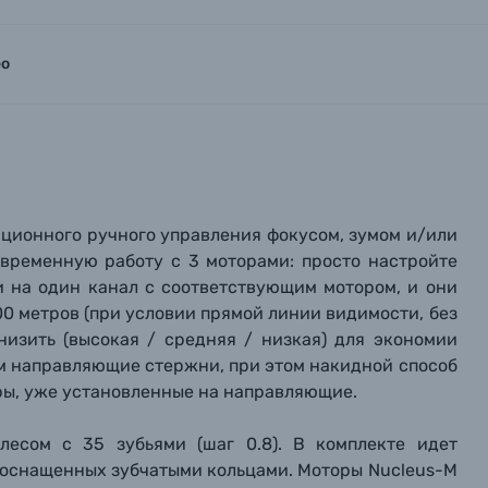
ео
анционного ручного управления фокусом, зумом и/или
временную работу с 3 моторами: просто настройте
и на один канал с соответствующим мотором, и они
00 метров (при условии прямой линии видимости, без
низить (высокая / средняя / низкая) для экономии
мм направляющие стержни, при этом накидной способ
ры, уже установленные на направляющие.
вились вопросы?
вились вопросы?
вились вопросы?
есом с 35 зубьями (шаг 0.8). В комплекте идет
е оснащенных зубчатыми кольцами. Моторы Nucleus-M
тараемся ответить как можно скорее.
тараемся ответить как можно скорее.
тараемся ответить как можно скорее.