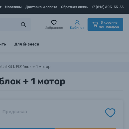
г
Магазины
Доставка и оплата
Обратная связь
+7 (812) 603-55-55
В корзине
нет товаров
Избранное
Кабинет
ить
Для бизнеса
al Kit I, FIZ блок + 1 мотор
 блок + 1 мотор
Предзаказ