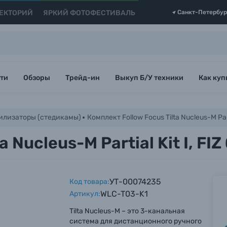
ЕКТОРИЙ
ЯРКИЙ ФОТОФЕСТИВАЛЬ
Санкт-Петербур
ти
Обзоры
Трейд-ин
Выкуп Б/У техники
Как куп
илизаторы (стедикамы)
Комплект Follow Focus Tilta Nucleus-M Parti
 Nucleus-M Partial Kit I, FIZ
УТ-00074235
Код товара:
WLC-T03-K1
Артикул:
Tilta Nucleus-M – это 3-канальная
система для дистанционного ручного