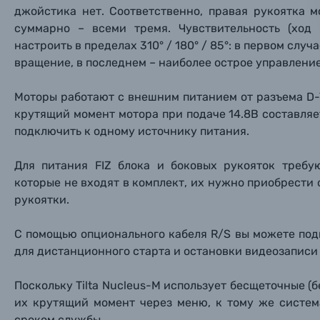
Фоторамки
джойстика нет. Соответственно, правая рукоятка м
суммарно – всеми тремя. Чувствительность (ход
Прик
Прик
Прик
Фотоальбомы
настроить в пределах 310° / 180° / 85°: в первом слу
вращение, в последнем – наиболее острое управление
Нажи
Нажи
Нажи
Книги о фотографии, альбомы известных фот
Моторы работают с внешним питанием от разъема D-
к
рутящий момент мотора при подаче 14.8В составляе
Солнцезащитные очки
подключить к одному источнику питания.
Б/У фототехника (Комиссионные товары)
Для питания FIZ блока и боковых рукояток требу
которые не входят в комплект, их нужно приобрести от
рукоятки.
Уценённые товары
С помощью опционального кабеля R/S вы можете под
для дистанционного старта и остановки видеозаписи 
Поскольку Tilta Nucleus-M использует бесщеточные (
их крутящий момент через меню, к тому же систем
сроком службы.