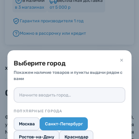
В наличии
Бесплатная доставка
в
3
магазинах
от 5 000 р
Б/У фототехника (Комиссионные товары)
Гарантия производителя 1 год
Можно в рассрочку или кредит
Уценённые товары
Выберите город
Характеристики
Инструкции
Описание
Покажем наличие товаров и пункты выдачи рядом с
вами
Описание
ПОПУЛЯРНЫЕ ГОРОДА
Фиксатор (зажим) для HDMI и USB-C кабелей,
Москва
Санкт-Петербург
устанавливаемый на клетку Tilta Camera Cage для
Nikon Z8. Фиксация кабелей необходима для
Ростов-на-Дону
Краснодар