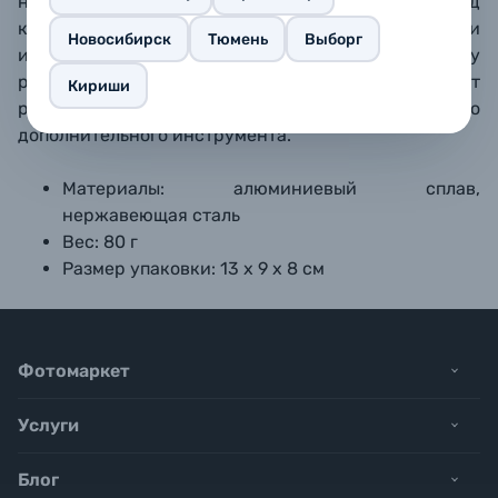
надежного соединения, а также для защиты гнезд
камеры: случайный рывок за кабель может вывести
Новосибирск
Тюмень
Выборг
их из строя, что приведет к дорогостоящему
ремонту. Болты с накатанной головкой позволяют
Кириши
работать с фиксатором без какого-либо
дополнительного инструмента.
Материалы: алюминиевый сплав,
нержавеющая сталь
Вес: 80 г
Размер упаковки: 13 х 9 х 8 см
Фотомаркет
Услуги
Блог