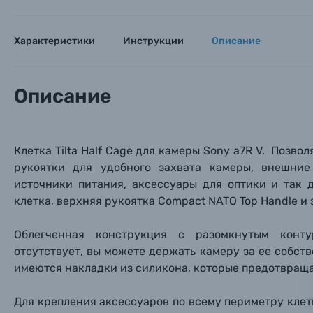
Каталог товаров
Характеристики
Инструкции
Описание
Цифровые фотоаппараты
Пленочные фотоаппараты
Описание
Фотокамеры моментальной печати
Поя
Поя
Поя
Клетка Tilta Half Cage для камеры Sony a7R V. Позво
Мы пос
Мы пос
Мы пос
Видеокамеры
рукоятки для удобного захвата камеры, внешни
источники питания, аксессуары для оптики и так д
клетка, верхняя рукоятка Compact NATO Top Handle и
Объективы для фотоаппаратов
Имя и
Имя и
Имя и
Облегченная конструкция с разомкнутым конту
Заказ 
Вспышки для фотоаппаратов
отсутствует, вы можете держать камеру за ее собст
Тема 
Тема 
Тема 
имеются накладки из силикона, которые предотвращ
Оставьте
Аксессуары для фото и видеокамер
Вами с 9:
Для крепления аксессуаров по всему периметру клетк