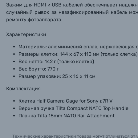
Зажим для HDMI и USB кабелей обеспечивает надежн
Б/У фототехника (Комиссионные товары)
случайный рывок за незафиксированный кабель мож
ремонту фотоаппарата.
Уценённые товары
Характеристики
Материалы: алюминиевый сплав, нержавеющая с
Размеры клетки: 144 х 67 х 110 мм (только клетка)
Вес нетто: 142 г (только клетка)
Вес брутто: 770 г
Размер упаковки: 25 х 16 х 11 см
Комплектация
Клетка Half Camera Cage for Sony a7R V
Верхняя ручка Tilta Compact NATO Top Handle
Планка Tilta 18mm NATO Rail Attachment
Технические характеристики товара могут отличаться от 