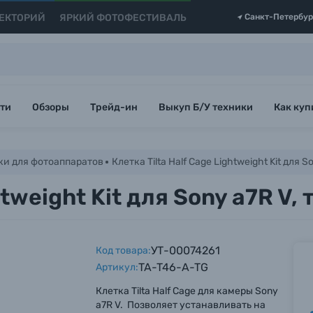
ЕКТОРИЙ
ЯРКИЙ ФОТОФЕСТИВАЛЬ
Санкт-Петербур
ти
Обзоры
Трейд-ин
Выкуп Б/У техники
Как куп
ки для фотоаппаратов
Клетка Tilta Half Cage Lightweight Kit для 
htweight Kit для Sony a7R V
УТ-00074261
Код товара:
TA-T46-A-TG
Артикул:
Клетка Tilta Half Cage для камеры Sony
a7R V. Позволяет устанавливать на