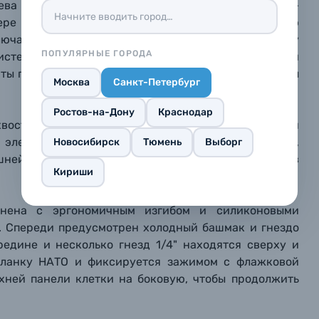
лева находится холодный башмак, на левой панели –
 телефона*
 телефона*
 телефона*
E-mail*
E-mail*
E-mail*
ере в 2 точках: через штативное гнездо и левую
лючает какой-либо люфт. По бокам сверху и снизу
ПОПУЛЯРНЫЕ ГОРОДА
истевого ремня. Вы можете пользоваться горячим
рты памяти, доступ ко всем дискам и кнопкам камеры
опрос*
опрос*
опрос*
Москва
Санкт-Петербург
елефона*
Ростов-на-Дону
Краснодар
оста» стандарта Arca Swiss, поэтому клетка легко и
 кнопку «
Оформить заказ
» я даю: Согласие на
обработку персональных дан
 электронные стабилизаторы и другие крепления,
Новосибирск
Тюмень
Выборг
ешней стороны нижней пластины с помощью магнитов
Кириши
Оформить заказ
репить файл
репить файл
репить файл
лнена с эргономичным изгибом и силиконовыми
. Спереди предусмотрен холодный башмак и гнездо
мая кнопку «
мая кнопку «
мая кнопку «
Отправить вопрос
Отправить вопрос
Отправить вопрос
» я даю: Согласие на
» я даю: Согласие на
» я даю: Согласие на
обработку персональны
обработку персональны
обработку персональны
редине и несколько гнезд 1/4" находятся сверху и
ографов
 планку НАТО и фиксируется зажимом с флажковой
рхней панели клетки на боковую, чтобы продолжить
Отправить вопрос
Отправить вопрос
Отправить вопрос