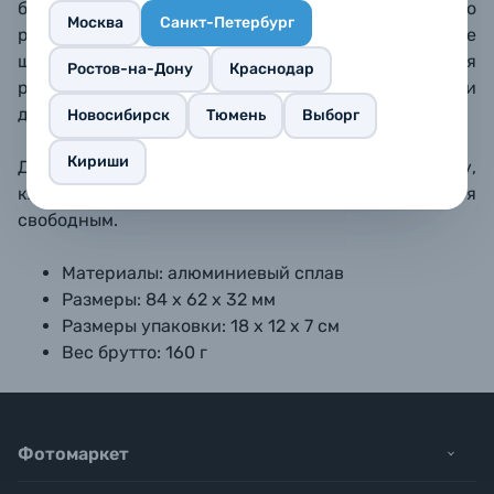
башмака (сверху и слева), а также несколько
Москва
Санкт-Петербург
резьбовых гнезд 1/4" с отверстиями под боковые
шпильки. Отдельно можно приобрести адаптер для
Ростов-на-Дону
Краснодар
резьбовых светофильтров диаметром 52 мм и
держатель для микрофонного адаптера GoPro.
Новосибирск
Тюмень
Выборг
Кириши
Доступ к USB-C порту, батарейному отсеку,
клавишам и мониторам камеры остается
свободным.
Материалы: алюминиевый сплав
Размеры: 84 х 62 х 32 мм
Размеры упаковки: 18 х 12 х 7 см
Вес брутто: 160 г
Фотомаркет