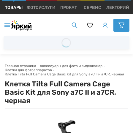
ТОВАРЫ
ФОТОУСЛУГИ
ПРОКАТ
СЕРВИС
ЛЕКТОРИЙ
Каталог товаров
Появились вопросы?
Появились вопросы?
Появились вопросы?
Мы постараемся ответить как можно скорее.
Мы постараемся ответить как можно скорее.
Мы постараемся ответить как можно скорее.
Имя и Фамилия*
Имя и Фамилия*
Имя и Фамилия*
Главная страница
Аксессуары для фото и видеокамер
Клетки для фотоаппаратов
Клетка Tilta Full Camera Cage Basic Kit для Sony a7C II и a7CR, черная
Тема вопроса*
Тема вопроса*
Тема вопроса*
Клетка Tilta Full Camera Cage
Basic Kit для Sony a7C II и a7CR,
Номер телефона*
Номер телефона*
Номер телефона*
черная
E-mail*
E-mail*
E-mail*