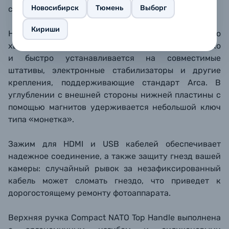
Новосибирск
Тюмень
Выборг
свободным.
Кириши
Нижняя пластина выполнена в форме «ласточкиного
хвоста» стандарта Arca Swiss, поэтому клетка легко
и быстро устанавливается на совместимые
штативы, электронные стабилизаторы и другие
крепления, поддерживающие стандарт Arca. В
углублении с внешней стороны нижней пластины с
помощью магнитов удерживается небольшой ключ
типа «монетка».
Зажим для HDMI и USB кабелей обеспечивает
надежное соединение, а также защиту гнезд вашей
камеры: случайный рывок за незафиксированный
кабель может сломать гнездо, что приведет к
дорогостоящему ремонту фотоаппарата.
Верхняя ручка Compact NATO Top Handle выполнена