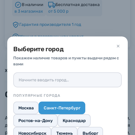
В наличии
Бесплатная доставка
в
3
магазинах
от 5 000 р
Б/У фототехника (Комиссионные товары)
Гарантия производителя 1 год
Уценённые товары
Можно в рассрочку или кредит
Выберите город
Покажем наличие товаров и пункты выдачи рядом с
вами
Характеристики
Инструкции
Описание
Описание
ПОПУЛЯРНЫЕ ГОРОДА
Москва
Санкт-Петербург
Алюминиевая направляющая диаметром 15 мм,
Ростов-на-Дону
Краснодар
длина 10 см. Используется для крепления
различных аксессуаров: моторов фокусировки,
Новосибирск
Тюмень
Выборг