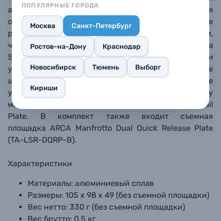
ПОПУЛЯРНЫЕ ГОРОДА
аксессуаров как моторы follow focus, подпорки для
объектива, компендиумы, плечевые упоры, передние
Москва
Санкт-Петербург
ручки и так далее. Данная площадка интересна тем,
что работает с площадками как стандарта Arca
Ростов-на-Дону
Краснодар
Swiss (они заводятся поперек), так и Manfrotto (они
Новосибирск
Тюмень
Выборг
устанавливаются вдоль). Две подпружиненные
шпильки не дают плохо закрепленной площадке
Кириши
упасть вместе с камерой. Саму базовую площадку
можно установить на базу стандарта Tilta Dovetail
Plate.
В комплект также входит съемная
площадка
ARCA Manfrotto Dual Quick Release Plate
(
TA-LSR-DQRP-B
).
Характеристики
Материалы: алюминиевый сплав
Размеры: 105 х 98 х 49 (без съемной площадки)
Вес нетто: 330 г (без съемной площадки)
Вес брутто: 0.5 кг