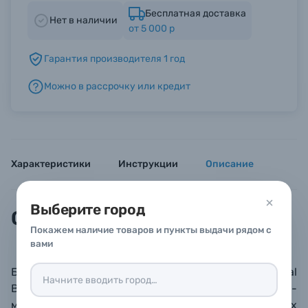
Бесплатная доставка
Нет в наличии
от 5 000 р
Б/У фототехника (Комиссионные товары)
Гарантия производителя 1 год
Уценённые товары
Можно в рассрочку или кредит
Характеристики
Инструкции
Описание
Выберите город
Описание
Покажем наличие товаров и пункты выдачи рядом с
вами
Базовая площадка 15mm LWS Arca Manfrotto Dual
Baseplate позволяет установить под клеткой две 15-
мм направляющих для крепления таких