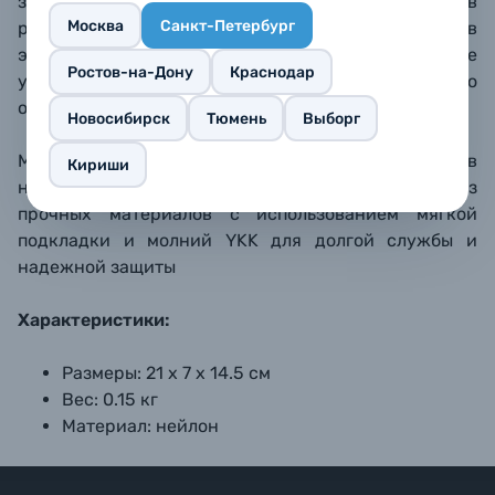
зарядное устройство, шнуры и аксессуары в
Москва
Санкт-Петербург
различных надежных карманах или закрепите в
эластичных петлях. Эффективно заряжайте
Ростов-на-Дону
Краснодар
устройства в дороге с помощью сквозного
отверстия для шнура.
Новосибирск
Тюмень
Выборг
Между зарядками кабель питания удобно хранить в
Кириши
наружном накладном кармане. Изготовлен из
прочных материалов с использованием мягкой
подкладки и молний YKK для долгой службы и
надежной защиты
Характеристики:
Размеры: 21 x 7 x 14.5 см
Вес: 0.15 кг
Материал: нейлон