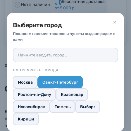
Бесплатная доставка
Нет в наличии
от 5 000 р
Б/У фототехника (Комиссионные товары)
Гарантия производителя 1 год
Выберите город
Можно в рассрочку или кредит
Уценённые товары
Покажем наличие товаров и пункты выдачи рядом с
вами
Характеристики
Инструкции
Описание
ПОПУЛЯРНЫЕ ГОРОДА
Москва
Санкт-Петербург
Описание
Ростов-на-Дону
Краснодар
Новосибирск
Тюмень
Выборг
Компактное сетевой зарядное устройство с
выходом USB Type C. Поддерживает быструю
Кириши
зарядку USB Power Delivery мощностью до 20 Вт,