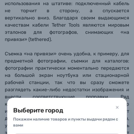
использования на штативе: подключенный кабель
не торчит в сторону, а спускается
вертикально
вниз. Благодаря своим выдающимся
качествам к
абели Tether Tools являются мировым
эталонов для фотографов, снимающих «на
привязи» (tethered).
Съемка
«на привязи» очень удобна, к примеру, для
предметной фотографии, съемки для каталогов:
фотографии практически моментально передаются
на большой экран ноутбука или стационарной
рабочей станции, так что вы сразу сможете
разглядеть какие-либо недостатки изображения и
внести соответствующие поправки. Ряд
компьютерных программ (включая Adobe Photoshop
Выберите город
и Lightroom, Capture One) также позволяют
дистанционно управлять настройками камеры,
Покажем наличие товаров и пункты выдачи рядом с
установленной на штатив, и дистанционно спускать
вами
затвор. Доступный функционал зависит от