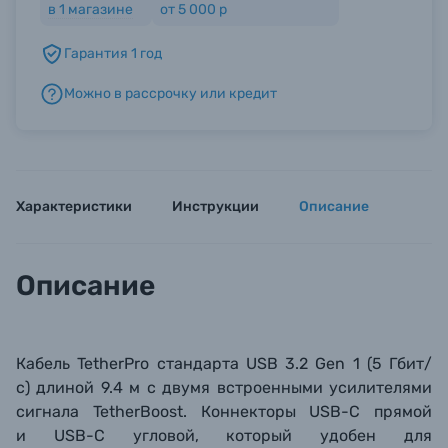
в
1
магазине
от 5 000 р
Гарантия 1 год
Б/У фототехника (Комиссионные товары)
Можно в рассрочку или кредит
Уценённые товары
Характеристики
Инструкции
Описание
Описание
Кабель TetherPro стандарта
USB 3.2 Gen 1 (5 Гбит/
с)
длиной 9.4 м с двумя встроенными усилителями
сигнала TetherBoost. Коннекторы USB-C прямой
и
USB-C угловой
, который удобен для