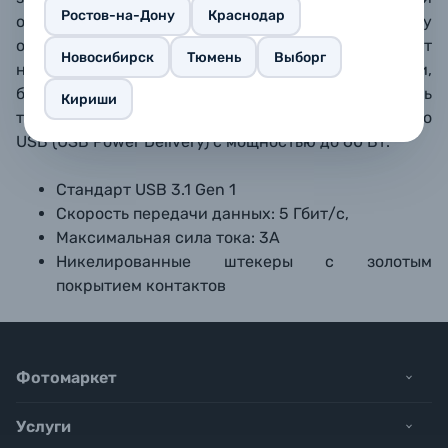
Ростов-на-Дону
Краснодар
оплеткой (тканевая + силиконовая), благодаря чему
они не заламываются, не рвутся и
поддерживают
Новосибирск
Тюмень
Выборг
надежное соединение
на значительном расстоянии,
без дополнительных усилителей сигнала.
Кабель
Кириши
также позволяет использовать электропитание по
USB (USB Power Delivery) с мощностью до 60 Вт.
Стандарт USB 3.1
Gen 1
Скорость передачи данных: 5 Гбит/с,
Максимальная сила тока: 3A
Никелированные штекеры с золотым
покрытием контактов
Фотомаркет
Услуги