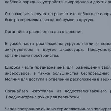
кабелей, зарядных устройств, микрофонов и других а
Фоторамки
Он позволяет аккуратно разместить небольшое снар
быстро перемещать из одной сумки в другую.
Прик
Прик
Прик
Фотоальбомы
Органайзер разделен на два отделения.
Нажи
Нажи
Нажи
Книги о фотографии, альбомы известных фот
В узкой части расположены упругие петли, с пом
аккумуляторы и другие аксессуары. Предусмот
организации пространства.
Солнцезащитные очки
Широка часть предназначена для размещения заря
Б/У фототехника (Комиссионные товары)
аксессуаров, а также большинства беспроводных
Молния для доступа в отделение расположена в верхн
Уценённые товары
Органайзер изготовлен из водоотталкивающего
Предусмотрена ручка для переноски.
Через прозрачное окно из термопластичного полиуре