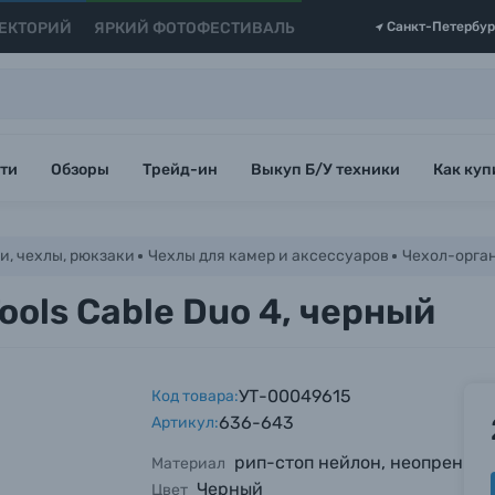
ЕКТОРИЙ
ЯРКИЙ ФОТОФЕСТИВАЛЬ
Санкт-Петербур
ти
Обзоры
Трейд-ин
Выкуп Б/У техники
Как куп
и, чехлы, рюкзаки
Чехлы для камер и аксессуаров
Чехол-орган
ools Cable Duo 4, черный
УТ-00049615
Код товара:
636-643
Артикул:
рип-стоп нейлон, неопрен
Материал
Черный
Цвет