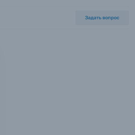
Задать вопрос
мся с
ных.