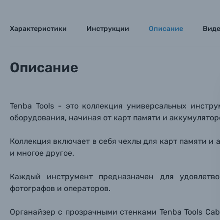
Мы пос
Мы пос
Мы пос
Видеокамеры
Характеристики
Инструкции
Описание
Вид
Объективы для фотоаппаратов
Имя и
Имя и
Имя и
Описание
Заказ 
Вспышки для фотоаппаратов
Тема 
Тема 
Тема 
Оставьте
Tenba Tools - это коллекция универсальных инстр
Аксессуары для фото и видеокамер
Вами с 9:
оборудования, начиная от карт памяти и аккумулятор
Оптические приборы
Номер
Номер
Номер
Коллекция включает в себя чехлы для карт памяти и 
Имя*
и многое другое.
Электроника
Каждый инструмент предназначен для удовлетв
Ваш в
Ваш в
Ваш в
Номер т
фотографов и операторов.
Материалы
Органайзер с прозрачными стенками Tenba Tools Ca
Нажимая
Осветительное оборудование