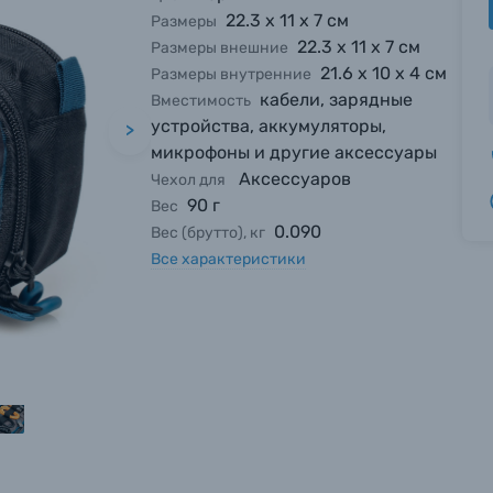
22.3 х 11 х 7 см
Размеры
22.3 х 11 х 7 см
Размеры внешние
21.6 х 10 х 4 см
Размеры внутренние
кабели, зарядные
Вместимость
устройства, аккумуляторы,
>
микрофоны и другие аксессуары
Аксессуаров
Чехол для
90 г
Вес
0.090
Вес (брутто), кг
Все характеристики
вились вопросы?
вились вопросы?
вились вопросы?