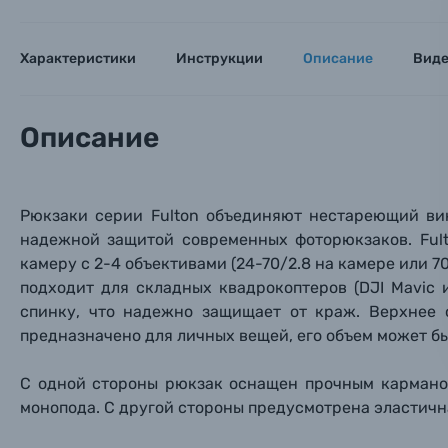
Оставьте
Аксессуары для фото и видеокамер
Вами с 9:
Характеристики
Инструкции
Описание
Вид
Оптические приборы
Номер
Номер
Номер
Имя*
Электроника
Описание
Ваш в
Ваш в
Ваш в
Номер т
Материалы
Рюкзаки серии Fulton объединяют нестареющий ви
Нажимая
надежной защитой современных фоторюкзаков. Ful
Осветительное оборудование
камеру с 2-4 объективами (24-70/2.8
на
камере или 70
подходит для складных квадрокоптеров (DJI Mavic 
Фоторамки
спинку, что надежно защищает от краж. Верхнее 
предназначено для личных вещей, его объем может б
Прик
Прик
Прик
Фотоальбомы
С одной стороны рюкзак оснащен прочным кармано
Нажи
Нажи
Нажи
монопода. С другой стороны предусмотрена эластичн
Книги о фотографии, альбомы известных фот