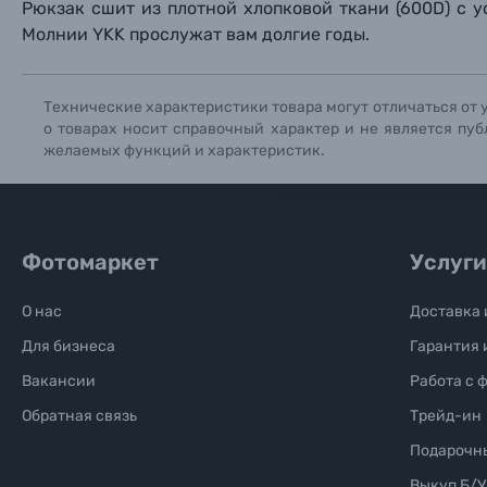
Рюкзак сшит из плотной хлопковой ткани (600D) с
Солнцезащитные очки
Молнии YKK прослужат вам долгие годы.
Б/У фототехника (Комиссионные товары)
Технические характеристики товара могут отличаться от 
о товарах носит справочный характер и не является пуб
Уценённые товары
желаемых функций и характеристик.
Фотомаркет
Услуги
О нас
Доставка 
Для бизнеса
Гарантия 
Вакансии
Работа с 
Обратная связь
Трейд-ин
Подарочн
Выкуп Б/У