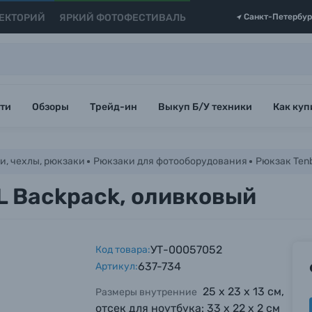
ЕКТОРИЙ
ЯРКИЙ ФОТОФЕСТИВАЛЬ
Санкт-Петербур
ти
Обзоры
Трейд-ин
Выкуп Б/У техники
Как куп
и, чехлы, рюкзаки
Рюкзаки для фотооборудования
Рюкзак Tenb
4L Backpack, оливковый
УТ-00057052
Код товара:
637-734
Артикул:
25 х 23 х 13 см,
Размеры внутренние
отсек для ноутбука: 33 х 22 х 2 см