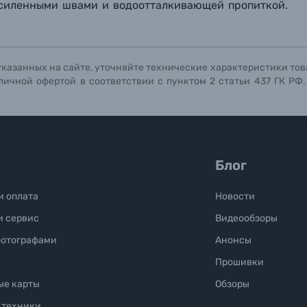
 усиленными швами и водоотталкивающей пропиткой.
Отправить вопрос
Отправить вопрос
Отправить вопрос
указанных на сайте, уточняйте технические характеристики тов
личной офертой в соответствии с пунктом 2 статьи 437 ГК РФ
Блог
и оплата
Новости
и сервис
Видеообзоры
фотографами
Анонсы
Прошивки
ые карты
Обзоры
 техники