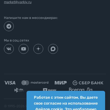
market@yarkiy.ru
Напишите нам в мессенджерах:
Мы в соц.сетях
Работая с этим сайтом, Вы даете
свое согласие на использование
© 1995-
2026
Яркий фотомаркет ("Яркий Мир")
файлов cookie. Это необходимо