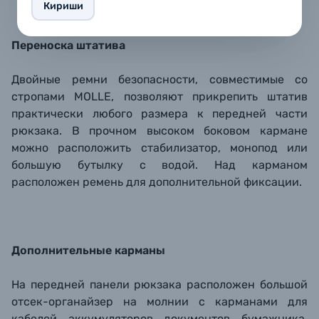
Кириши
Переноска штатива
Двойные ремни безопасности, совместимые со
стропами MOLLE, позволяют прикрепить штатив
практически любого размера к передней части
рюкзака. В прочном высоком боковом кармане
можно расположить стабилизатор, монопод или
большую бутылку с водой. Над карманом
расположен ремень для дополнительной фиксации.
Дополнительные карманы
На передней панели рюкзака расположен большой
отсек-органайзер на молнии с карманами для
кабелей, аккумуляторов, документов, бумажника,