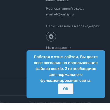
Корпоративный отдел:
market@yarkiy.ru
Напишите нам в мессенджерах:
Мы в соц.сетях
Работая с этим сайтом, Вы даете
свое согласие на использование
файлов cookie. Это необходимо
для нормального
функционирования сайта.
ОК
ботку
Согласие на передачу персональных
нных
данных третьим лицам