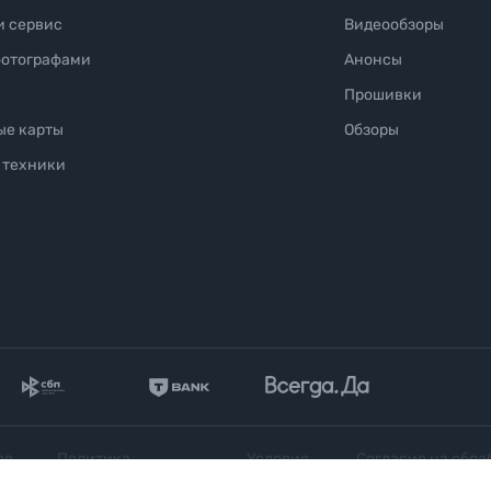
и сервис
Видеообзоры
фотографами
Анонсы
Прошивки
ые карты
Обзоры
 техники
ое
Политика
Условия
Согласие на обра
конфиденциальности
продажи
персональных да