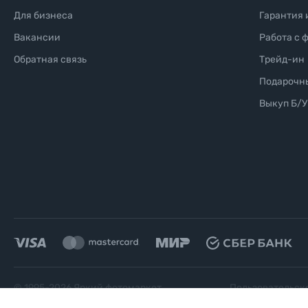
Для бизнеса
Гарантия 
Вакансии
Работа с 
Обратная связь
Трейд-ин
Подарочн
Выкуп Б/У
© 1995-
2026
Яркий фотомаркет
Пользовательск
("Яркий Мир")
соглашение