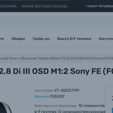
ЕКТОРИЙ
ЯРКИЙ ФОТОФЕСТИВАЛЬ
Санкт-Петербур
ти
Обзоры
Трейд-ин
Выкуп Б/У техники
Как куп
 для Sony
Объектив Tamron 20mm f/2.8 Di III OSD M1:2 Sony FE (F
8 Di III OSD M1:2 Sony FE (
УТ-00037791
Код товара:
F050SF
Артикул:
10 элементов
Конструкция объектива
в 9 группах (3 низкодисперсионных