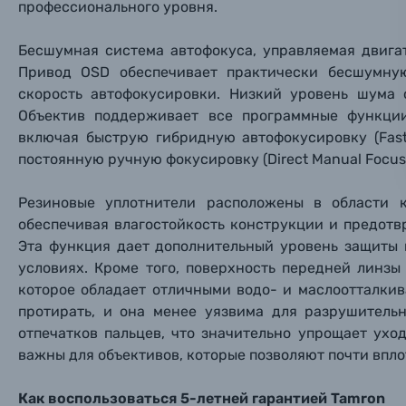
профессионального уровня.
Ваш в
Ваш в
Ваш в
Номер т
Материалы
Бесшумная система автофокуса, управляемая двигате
Привод OSD обеспечивает практически бесшумну
Нажимая
Осветительное оборудование
скорость автофокусировки. Низкий уровень шума 
Объектив поддерживает все программные функции
Фоторамки
включая быструю гибридную автофокусировку (Fast 
постоянную ручную фокусировку (Direct Manual Focus 
Прик
Прик
Прик
Фотоальбомы
Резиновые уплотнители расположены в области 
Нажи
Нажи
Нажи
обеспечивая влагостойкость конструкции и предотв
Книги о фотографии, альбомы известных фот
Эта функция дает дополнительный уровень защиты 
условиях. Кроме того, поверхность передней лин
которое обладает отличными водо- и маслоотталки
Солнцезащитные очки
протирать, и она менее уязвима для разрушительн
отпечатков пальцев, что значительно упрощает ухо
Б/У фототехника (Комиссионные товары)
важны для объективов, которые позволяют почти впло
Уценённые товары
Как воспользоваться 5-летней гарантией Tamron