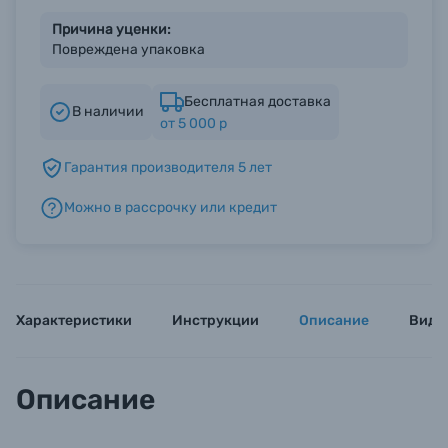
Причина уценки:
Повреждена упаковка
Б/У фототехника (Комиссионные товары)
Бесплатная доставка
В наличии
Уценённые товары
от 5 000 р
Гарантия производителя 5 лет
Можно в рассрочку или кредит
Характеристики
Инструкции
Описание
Виде
Описание