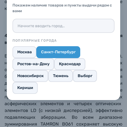
одном", TAMRON демонстрирует непревзойденное
Покажем наличие товаров и пункты выдачи рядом с
качество снимков крупным планом.
вами
4. Наилучшее качество получаемого изображения
ПОПУЛЯРНЫЕ ГОРОДА
в своем классе
Москва
Санкт-Петербург
Если говорить о качестве получаемых изображений,
новый 18-300mm F3.5-6.3 VC VXD – один из лучших
Ростов-на-Дону
Краснодар
объективов класса "все-в-одном" для
Новосибирск
Тюмень
Выборг
беззеркальных камер формата APS-C. Для
достижения высокого качества изображения при
Кириши
коэффициенте увеличения 16,6x, в объективе
применена комбинация из трех гибридных
асферических элементов и четырех оптических
элементов LD (с низкой дисперсией), эффективно
подавляющих аберрации. Во всем диапазоне
зуммирования TAMRON B061 сохраняет высокую