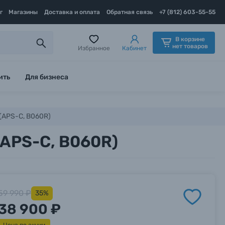
г
Магазины
Доставка и оплата
Обратная связь
+7 (812) 603-55-55
В корзине
нет товаров
Избранное
Кабинет
ить
Для бизнеса
 (APS-C, B060R)
(APS-C, B060R)
59 990 ₽
35%
38 900 ₽