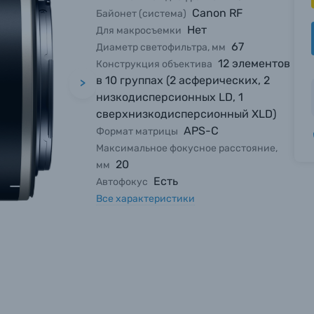
Canon RF
Байонет (система)
Нет
Для макросъемки
67
Диаметр светофильтра, мм
12 элементов
Конструкция объектива
в 10 группах (2 асферических, 2
>
низкодисперсионных LD, 1
сверхнизкодисперсионный XLD)
APS-C
Формат матрицы
Максимальное фокусное расстояние,
20
мм
Есть
Автофокус
Все характеристики