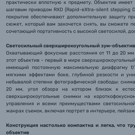
практически вплотную к предмету. Объектив имеет
шаговым приводом RXD (Rapid-eXtra-silent stepping
покрытие обеспечивают дополнительную защиту пр
сюжет, который вам захочется снять, вы сможете пе
сочетающий портативность с высокой светосилой, до
Светосильный сверхширокоугольный зум-объектив
Охватывающий фокусные расстояния от 11 до 20 мм 
этот объектив - первый в мире сверхширокоугольны
имеющий постоянную максимальную диафрагму f/
мягкими эффектами боке, глубиной резкости и уни
небывалой степени фотографической свободы: сним
20 мм, угол обзора на котором близок к естес
Каталог товаров
сверхширокоугольные снимки на короткофокусно
управления и всеми преимуществами светосильной
Цифровые фотоаппараты
жанрах съемок, включая портрет в интерьере, пейза
Пленочные фотоаппараты
Конструкция настолько компактна и легка, что т
объектив