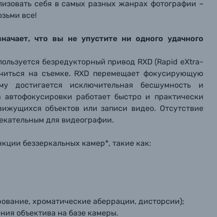
ализовать себя в самых разных жанрах фотографии –
озьми все!
начает, что вы не упустите ни одного удачного
пользуется безредукторный привод RXD (Rapid eXtra-
оточиться на съемке. RXD перемещает фокусирующую
ему достигается исключительная бесшумность и
а автофокусировки работает быстро и практически
вижущихся объектов или записи видео. Отсутствие
лекательным для видеографии.
кции беззеркальных камер*, такие как:
ование, хроматические аберрации, дисторсии);
ния объектива на базе камеры.