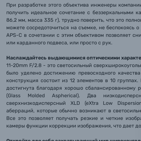
Фотокамеры моментальной печати
Поя
Поя
Поя
При разработке этого объектива инженеры компании
получить идеальное сочетание с беззеркальными к
86,2 мм, масса 335 г), трудно поверить, что это по
Мы пос
Мы пос
Мы пос
Видеокамеры
можете сосредоточиться на съемке, не беспокоясь о
APS-C в сочетании с этим объективом позволяет сн
Объективы для фотоаппаратов
или карданного подвеса, или просто с рук.
Имя и
Имя и
Имя и
Заказ 
Вспышки для фотоаппаратов
Наслаждайтесь выдающимися оптическими характе
Тема 
Тема 
Тема 
11-20mm F/2.8 - это светосильный сверхширокоуголь
Оставьте
было уделено достижению превосходного качества
Аксессуары для фото и видеокамер
Вами с 9:
конструкция состоит из 12 элементов в 10 группах
достигнута благодаря хорошо сбалансированному 
Оптические приборы
Номер
Номер
Номер
(Glass Molded Aspherical). Два низкодиспе
Имя*
сверхнизкодисперсный XLD (eXtra Low Dispersi
аберраций, которые обычно возникают в светосиль
Электроника
Все это позволяет получать резкие и четкие изоб
Ваш в
Ваш в
Ваш в
Номер т
камеры функции коррекции изображения, что дает д
Материалы
Откройте для себя захватывающий мир широкоугол