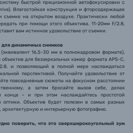
 систему быстрой прецизионной автофокусировки с
 Drive). Влагостойкая конструкция и фторсодержащее
и съемке на открытом воздухе. Практически любой
редать при помощи этого объектива. 11-20мм F/2.8,
ставит вам истинное удовольствие от съемки.
 для динамичных снимков
(эквивалент 16,5-30 мм в полнокадровом формате),
й объектив для беззеркальных камер формата APS-C,
2.8, и позволяющий в полной мере наслаждаться
кальной перспективой. Получайте удовольствие от
айте повседневные сюжеты на фокусном расстоянии
твенному, а затем бросайте вызов себе, делая
м конце – и при этом наслаждайтесь простотой
 оптики. Объектив будет полезен в самых разных
ж, архитектурную и интерьерную фотографию.
рудно поверить, что это сверхширокоугольный зум