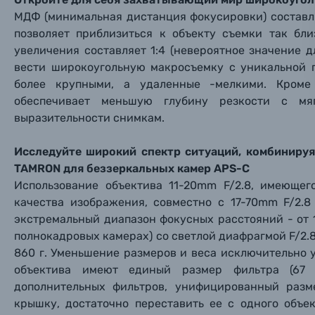
Нажимая
Осветительное оборудование
МДФ (минимальная дистанция фокусировки) составля
позволяет приблизиться к объекту съемки так бл
увеличения составляет 1:4 (невероятное значение д
Фоторамки
вести широкоугольную макросъемку с уникальной п
более крупными, а удаленные -мелкими. Кроме 
Прик
Прик
Прик
Фотоальбомы
обеспечивает меньшую глубину резкости с мя
Нажи
Нажи
Нажи
выразительности снимкам.
Книги о фотографии, альбомы известных фот
Исследуйте широкий спектр ситуаций, комбиниру
TAMRON для беззеркальных камер APS-C
Солнцезащитные очки
Использование объектива 11-20mm F/2.8, имеющег
качества изображения, совместно с 17-70mm F/2.8 
Б/У фототехника (Комиссионные товары)
экстремальный диапазон фокусных расстояний - от 1
полнокадровых камерах) со светлой диафрагмой F/2.8
860 г. Уменьшение размеров и веса исключительно у
Уценённые товары
объектива имеют единый размер фильтра (67
дополнительных фильтров, унифицированный разм
крышку, достаточно переставить ее с одного объе