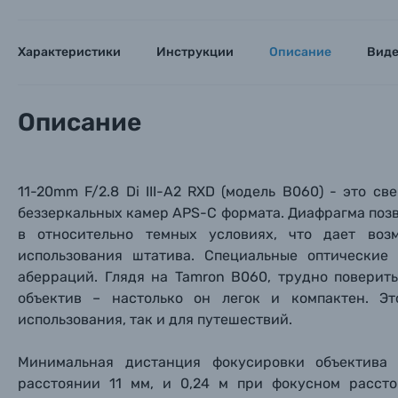
Характеристики
Инструкции
Описание
Вид
Описание
11-20mm F/2.8 Di III-A2 RXD (модель B060) - это 
беззеркальных камер APS-C формата.
Диафрагма позв
в относительно темных условиях, что дает воз
использования штатива. Специальные оптические
аберраций. Глядя на Tamron B060, трудно поверит
объектив – настолько он легок и компактен. Э
использования, так и для путешествий.
Минимальная дистанция фокусировки объектива 
расстоянии 11 мм, и 0,24 м при фокусном расст