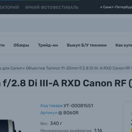
ЕКТОРИЙ
ЯРКИЙ ФОТОФЕСТИВАЛЬ
Санкт-Петербур
ти
Обзоры
Трейд-ин
Выкуп Б/У техники
Как куп
 для Canon
Объектив Tamron 11-20mm f/2.8 Di III-A RXD Canon RF
/2.8 Di III-A RXD Canon RF 
УТ-00081551
Код товара:
@ B060R
Артикул:
340 г
Вес
1:16
Минимальная диафрагма