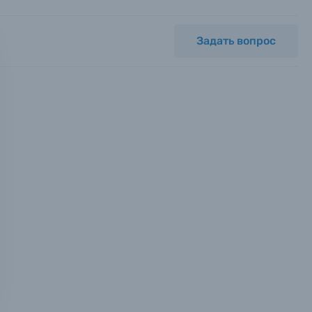
Задать вопрос
мся с
ных.