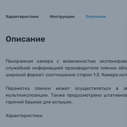
Имя и
Имя и
Имя и
Заказ 
Вспышки для фотоаппаратов
Характеристики
Инструкции
Описание
Тема 
Тема 
Тема 
Оставьте
Аксессуары для фото и видеокамер
Вами с 9:
Описание
Оптические приборы
Номер
Номер
Номер
Имя*
Панорамная камера c возможностью экспониро
Электроника
служебной информацией производителя пленки обл
Ваш в
Ваш в
Ваш в
широкий формат: соотношение сторон 1:3. Камера исп
Номер т
Материалы
Перемотка пленки может осуществляться в о
Нажимая
мультиэкспозиции. Также предусмотрено штативно
Осветительное оборудование
горячий башмак для вспышек.
Фоторамки
Характеристики
Прик
Прик
Прик