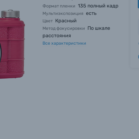
135 полный кадр
Формат пленки
есть
Мультиэкспозиция
Красный
Цвет
По шкале
Метод фокусировки
расстояния
Все характеристики
вились вопросы?
вились вопросы?
вились вопросы?
тараемся ответить как можно скорее.
тараемся ответить как можно скорее.
тараемся ответить как можно скорее.