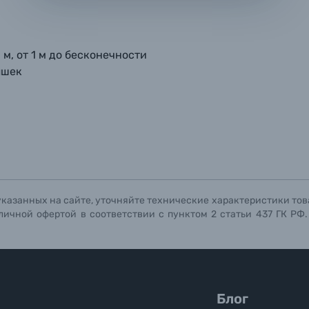
мая кнопку «
мая кнопку «
мая кнопку «
Отправить вопрос
Отправить вопрос
Отправить вопрос
» я даю: Согласие на
» я даю: Согласие на
» я даю: Согласие на
обработку персональны
обработку персональны
обработку персональны
ографов
 м, от 1 м до бесконечности
ышек
Отправить вопрос
Отправить вопрос
Отправить вопрос
указанных на сайте, уточняйте технические характеристики тов
личной офертой в соответствии с пунктом 2 статьи 437 ГК РФ
Блог