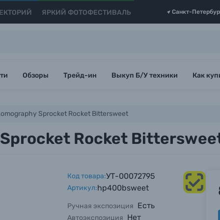
ЕКТОРИЙ
ЯРКИЙ ФОТОФЕСТИВАЛЬ
Санкт-Петербур
ти
Обзоры
Трейд-ин
Выкуп Б/У техники
Как куп
omography Sprocket Rocket Bittersweet
procket Rocket Bitterswee
УТ-00072795
Код товара:
hp400bsweet
Артикул:
Есть
Ручная экспозиция
Нет
Автоэкспозиция