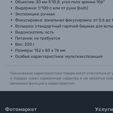
Фотоальбомы
Объектив:
30 мм f/10.8, угол поля зрения 106°
Выдержка:
1/100 с или от руки (bulb)
Нажи
Нажи
Нажи
Экспозиция:
 ручная
Книги о фотографии, альбомы известных фот
Фокусировка: зональная фокусировка: от 0.6 до 1
Вспышка: стандартный горячий башмак для всп
Солнцезащитные очки
Видоискатель: есть
Питание:
не требуется
Б/У фототехника (Комиссионные товары)
Вес:
230 г
Размеры:
152 х 83 х 76 мм
Особые характеристики:
мультиэкспозиция
Уценённые товары
Технические характеристики товара могут отличаться от 
о товарах носит справочный характер и не является пуб
желаемых функций и характеристик.
Фотомаркет
Услуги